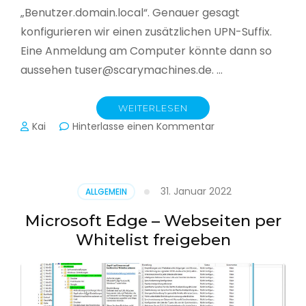
„Benutzer.domain.local“. Genauer gesagt
konfigurieren wir einen zusätzlichen UPN-Suffix.
Eine Anmeldung am Computer könnte dann so
aussehen tuser@scarymachines.de. …
WEITERLESEN
zu
Kai
Hinterlasse einen Kommentar
Zusätzlichen
User
Principal
Name
31. Januar 2022
ALLGEMEIN
(UPN)
im
Microsoft Edge – Webseiten per
Active
Whitelist freigeben
Directory
hinzufügen