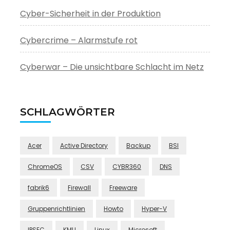
Cyber-Sicherheit in der Produktion
Cybercrime – Alarmstufe rot
Cyberwar – Die unsichtbare Schlacht im Netz
SCHLAGWÖRTER
Acer
Active Directory
Backup
BSI
ChromeOS
CSV
CYBR360
DNS
fabrik6
Firewall
Freeware
Gruppenrichtlinien
Howto
Hyper-V
IPSEC
KMU
Linux
Microsoft