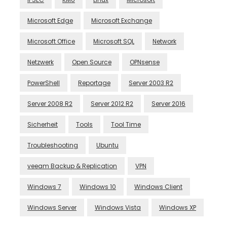
Microsoft Edge
Microsoft Exchange
Microsoft Office
Microsoft SQL
Network
Netzwerk
Open Source
OPNsense
PowerShell
Reportage
Server 2003 R2
Server 2008 R2
Server 2012 R2
Server 2016
Sicherheit
Tools
Tool Time
Troubleshooting
Ubuntu
veeam Backup & Replication
VPN
Windows 7
Windows 10
Windows Client
Windows Server
Windows Vista
Windows XP