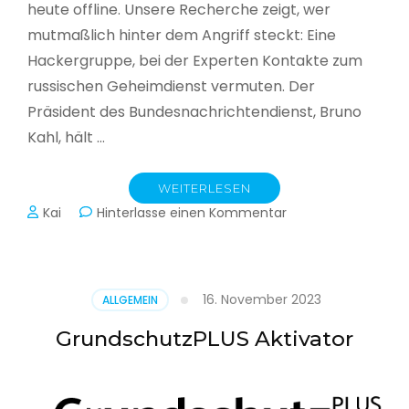
heute offline. Unsere Recherche zeigt, wer
mutmaßlich hinter dem Angriff steckt: Eine
Hackergruppe, bei der Experten Kontakte zum
russischen Geheimdienst vermuten. Der
Präsident des Bundesnachrichtendienst, Bruno
Kahl, hält …
WEITERLESEN
zu
Kai
Hinterlasse einen Kommentar
Cyberwar
–
Die
unsichtbare
16. November 2023
ALLGEMEIN
Schlacht
im
GrundschutzPLUS Aktivator
Netz