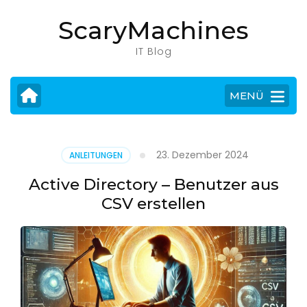
Zum
ScaryMachines
Inhalt
springen
IT Blog
(Eingabetaste
drücken)
MENÜ
23. Dezember 2024
ANLEITUNGEN
Active Directory – Benutzer aus
CSV erstellen