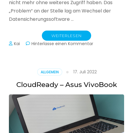
nicht mehr ohne weiteres Zugriff haben. Das
„Problem“ an der Stelle lag am Wechsel der
Datensicherungssoftware …
WEITERLESEN
zu
Kai
Hinterlasse einen Kommentar
Alle
Jahre
wieder
–
17. Juli 2022
ALLGEMEIN
Jahressicherung
CloudReady – Asus VivoBook