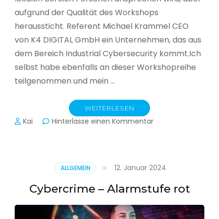
aufgrund der Qualität des Workshops
heraussticht. Referent Michael Krammel CEO
von K4 DIGITAL GmbH ein Unternehmen, das aus
dem Bereich Industrial Cybersecurity kommt.Ich
selbst habe ebenfalls an dieser Workshopreihe
teilgenommen und mein …
WEITERLESEN
zu
Kai
Hinterlasse einen Kommentar
Cyber-
Sicherheit
in
der
12. Januar 2024
ALLGEMEIN
Produktion
Cybercrime – Alarmstufe rot