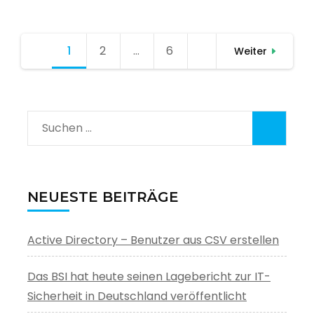
Seitennummerierung
1
Seite
2
Seite
…
6
Seite
Weiter
der
Beiträge
Suchen
nach:
NEUESTE BEITRÄGE
Active Directory – Benutzer aus CSV erstellen
Das BSI hat heute seinen Lagebericht zur IT-
Sicherheit in Deutschland veröffentlicht