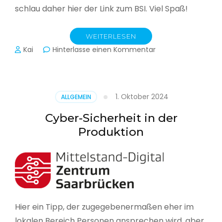
schlau daher hier der Link zum BSI. Viel Spaß!
WEITERLESEN
zu
Kai
Hinterlasse einen Kommentar
Das
BSI
hat
heute
1. Oktober 2024
ALLGEMEIN
seinen
Lagebericht
Cyber-Sicherheit in der
zur
Produktion
IT-
Sicherheit
in
Deutschland
veröffentlicht
Hier ein Tipp, der zugegebenermaßen eher im
lokalen Bereich Personen ansprechen wird, aber