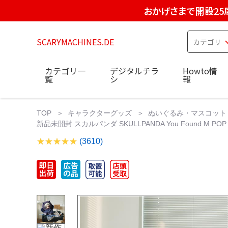
おかげさまで開設25
SCARYMACHINES.DE
カテゴリ一
デジタルチラ
Howto情
覧
シ
報
TOP
キャラクターグッズ
ぬいぐるみ・マスコット
新品未開封 スカルパンダ SKULLPANDA You Found M POP 
(3610)