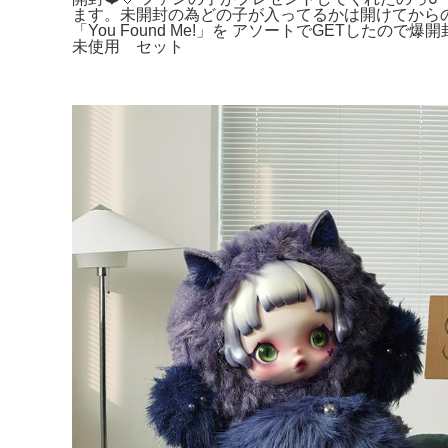
ます。未開封の為どの子が入ってるかは開けてから
「You Found Me!」を アソートでGET
未使用 セット