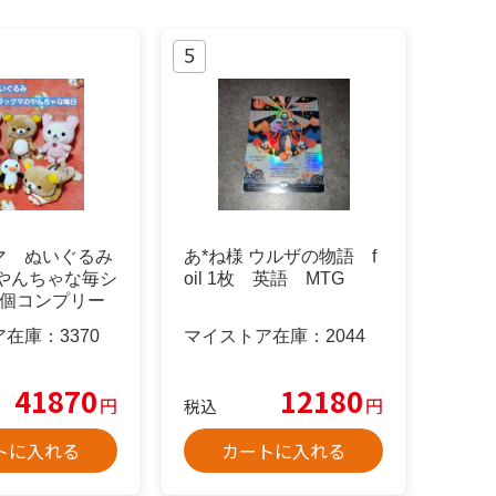
マ ぬいぐるみ
あ*ね様 ウルザの物語 f
年やんちゃな毎シ
oil 1枚 英語 MTG
5個コンプリー
ア在庫：
3370
マイストア在庫：
2044
41870
12180
円
円
税込
トに入れる
カートに入れる