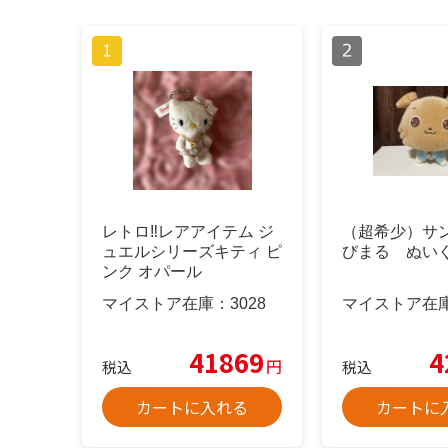
レトロ‼️レアアイテム ジ
（超希少）サ
ュエルシリーズキティ ピ
びまる ぬい
ンク オパール
マイストア在庫：
3028
マイストア在
41869
4
円
税込
税込
カートに入れる
カートに