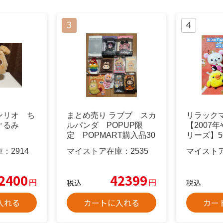
ンリオ ち
まとめ売り ラブブ スカ
リラック
ぐるみ
ルパンダ POPUP限
【2007
定 POPMART購入品30
リーズ】
体以上
トセット
庫：
2914
マイストア在庫：
2535
マイスト
2400
42399
円
円
税込
税込
入れる
カートに入れる
カー