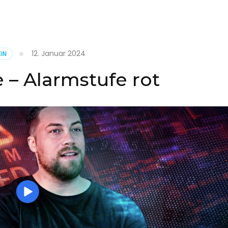
it
12. Januar 2024
IN
on
 – Alarmstufe rot