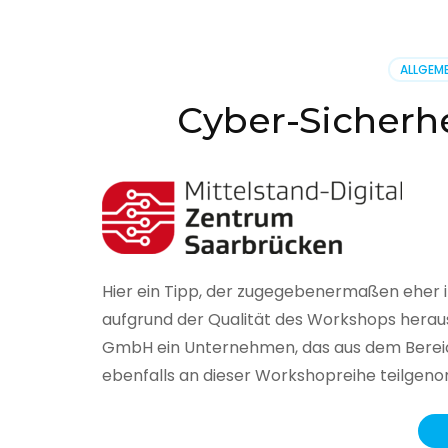
BSI
hat
heute
ALLGEME
seinen
Lageberi
Cyber-Sicherhe
zur
IT-
Sicherhe
in
Deutsch
veröffent
Hier ein Tipp, der zugegebenermaßen eher 
aufgrund der Qualität des Workshops herau
GmbH ein Unternehmen, das aus dem Bereich
ebenfalls an dieser Workshopreihe teilge