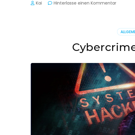
zu
Kai
Hinterlasse einen Kommentar
Cyber-
Sicherhe
in
der
ALLGEME
Produkti
Cybercrime