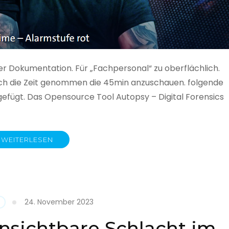
ner Dokumentation. Für „Fachpersonal“ zu oberflächlich.
 auch die Zeit genommen die 45min anzuschauen. folgende
gefügt. Das Opensource Tool Autopsy – Digital Forensics
WEITERLESEN
ime
fe
24. November 2023
nsichtbare Schlacht im