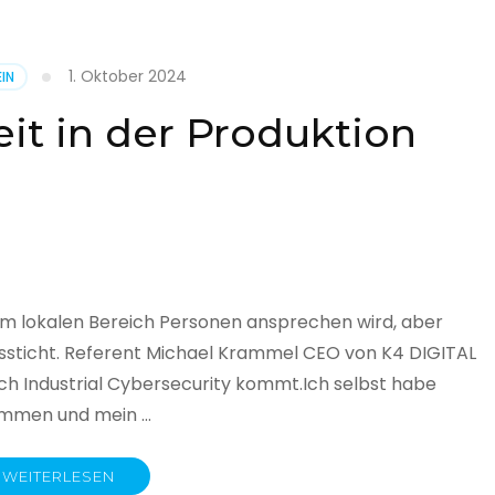
1. Oktober 2024
IN
cht
it in der Produktion
it
land
licht
im lokalen Bereich Personen ansprechen wird, aber
ssticht. Referent Michael Krammel CEO von K4 DIGITAL
 Industrial Cybersecurity kommt.Ich selbst habe
nommen und mein …
WEITERLESEN