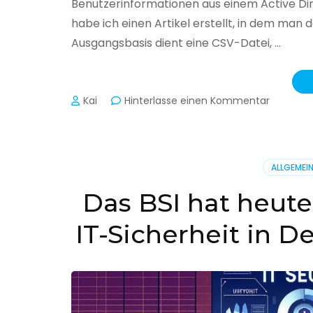
Benutzerinformationen aus einem Active Di
habe ich einen Artikel erstellt, in dem man
Ausgangsbasis dient eine CSV-Datei, …
zu
Kai
Hinterlasse einen Kommentar
Active
Director
–
Benutzer
ALLGEMEI
aus
CSV
Das BSI hat heute
erstellen
IT-Sicherheit in D