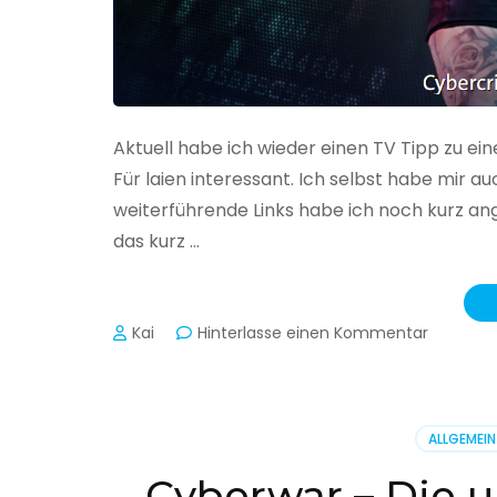
Aktuell habe ich wieder einen TV Tipp zu ei
Für laien interessant. Ich selbst habe mir
weiterführende Links habe ich noch kurz an
das kurz …
zu
Kai
Hinterlasse einen Kommentar
Cybercr
–
Alarmstu
rot
ALLGEMEIN
Cyberwar – Die u