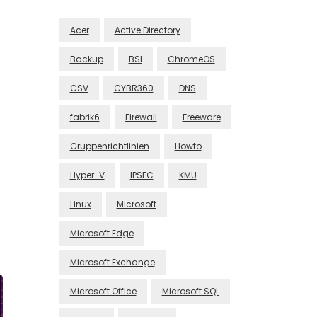
Acer
Active Directory
Backup
BSI
ChromeOS
CSV
CYBR360
DNS
fabrik6
Firewall
Freeware
Gruppenrichtlinien
Howto
Hyper-V
IPSEC
KMU
Linux
Microsoft
Microsoft Edge
Microsoft Exchange
Microsoft Office
Microsoft SQL