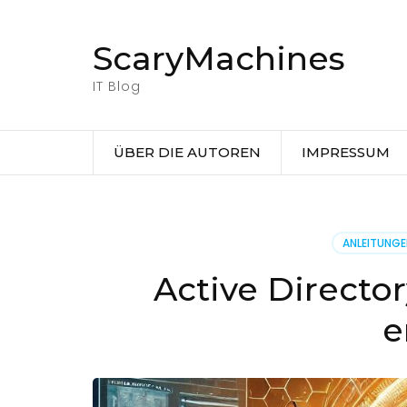
Zum
Inhalt
ScaryMachines
springen
(Eingabetaste
IT Blog
drücken)
ÜBER DIE AUTOREN
IMPRESSUM
ANLEITUNG
Active Directo
e