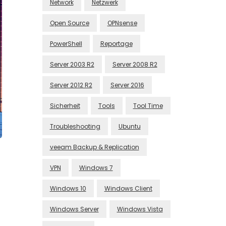
Network
Netzwerk
Open Source
OPNsense
PowerShell
Reportage
Server 2003 R2
Server 2008 R2
Server 2012 R2
Server 2016
Sicherheit
Tools
Tool Time
Troubleshooting
Ubuntu
veeam Backup & Replication
VPN
Windows 7
Windows 10
Windows Client
Windows Server
Windows Vista