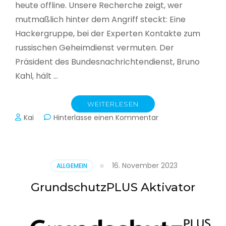
heute offline. Unsere Recherche zeigt, wer
mutmaßlich hinter dem Angriff steckt: Eine
Hackergruppe, bei der Experten Kontakte zum
russischen Geheimdienst vermuten. Der
Präsident des Bundesnachrichtendienst, Bruno
Kahl, hält …
WEITERLESEN
zu
Kai
Hinterlasse einen Kommentar
Cyberwar
–
Die
unsichtbare
16. November 2023
ALLGEMEIN
Schlacht
im
GrundschutzPLUS Aktivator
Netz