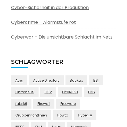
Cyber-Sicherheit in der Produktion
Cybercrime – Alarmstufe rot
Cyberwar – Die unsichtbare Schlacht im Netz
SCHLAGWÖRTER
Acer
Active Directory
Backup
BSI
ChromeOS
CSV
CYBR360
DNS
fabrik6
Firewall
Freeware
Gruppenrichtlinien
Howto
Hyper-V
IPSEC
KMU
Linux
Microsoft