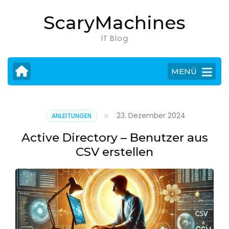
Zum
ScaryMachines
Inhalt
springen
IT Blog
(Eingabetaste
drücken)
MENÜ
23. Dezember 2024
ANLEITUNGEN
Active Directory – Benutzer aus
CSV erstellen