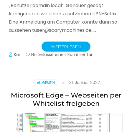
„Benutzer.domain.local“. Genauer gesagt
konfigurieren wir einen zusätzlichen UPN-Suffix.
Eine Anmeldung am Computer könnte dann so
aussehen tuser@scarymachines.de. …
WEITERLESEN
zu
Kai
Hinterlasse einen Kommentar
Zusätzlichen
User
Principal
Name
31. Januar 2022
ALLGEMEIN
(UPN)
im
Microsoft Edge – Webseiten per
Active
Whitelist freigeben
Directory
hinzufügen