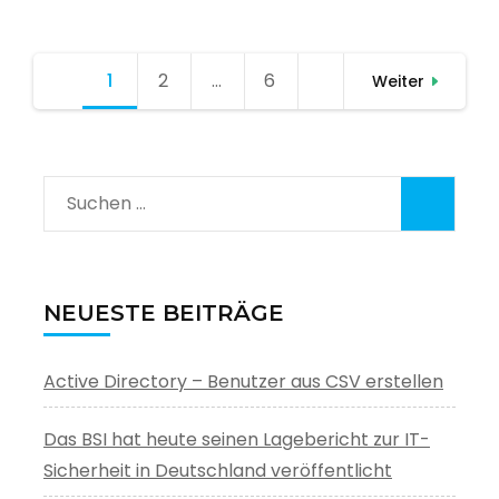
Seitennummerierung
1
Seite
2
Seite
…
6
Seite
Weiter
der
Beiträge
Suchen
nach:
NEUESTE BEITRÄGE
Active Directory – Benutzer aus CSV erstellen
Das BSI hat heute seinen Lagebericht zur IT-
Sicherheit in Deutschland veröffentlicht