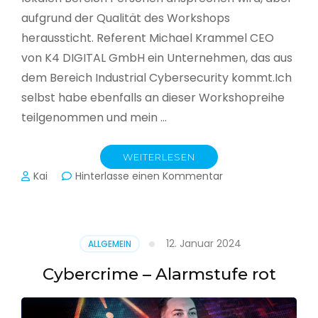
aufgrund der Qualität des Workshops
heraussticht. Referent Michael Krammel CEO
von K4 DIGITAL GmbH ein Unternehmen, das aus
dem Bereich Industrial Cybersecurity kommt.Ich
selbst habe ebenfalls an dieser Workshopreihe
teilgenommen und mein …
WEITERLESEN
zu
Kai
Hinterlasse einen Kommentar
Cyber-
Sicherheit
in
der
12. Januar 2024
ALLGEMEIN
Produktion
Cybercrime – Alarmstufe rot