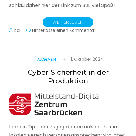
schlau daher hier der Link zum BSI. Viel Spaß!
WEITERLESEN
zu
Kai
Hinterlasse einen Kommentar
Das
BSI
hat
heute
1. Oktober 2024
ALLGEMEIN
seinen
Lagebericht
Cyber-Sicherheit in der
zur
Produktion
IT-
Sicherheit
in
Deutschland
veröffentlicht
Hier ein Tipp, der zugegebenermaßen eher im
lokalen Bereich Personen ansprechen wird, aber