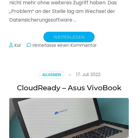
nicht mehr ohne weiteres Zugriff haben. Das
„Problem“ an der Stelle lag am Wechsel der
Datensicherungssoftware …
WEITERLESEN
zu
Kai
Hinterlasse einen Kommentar
Alle
Jahre
wieder
–
17. Juli 2022
ALLGEMEIN
Jahressicherung
CloudReady – Asus VivoBook