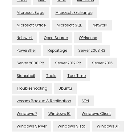
Microsoft Edge
Microsoft Exchange
Microsoft Office
Microsoft SQL
Network
Netzwerk
Open Source
OPNsense
PowerShell
Reportage
Server 2003 R2
Server 2008 R2
Server 2012 R2
Server 2016
Sicherheit
Tools
Tool Time
Troubleshooting
Ubuntu
veeam Backup & Replication
VPN
Windows 7
Windows 10
Windows Client
Windows Server
Windows Vista
Windows XP