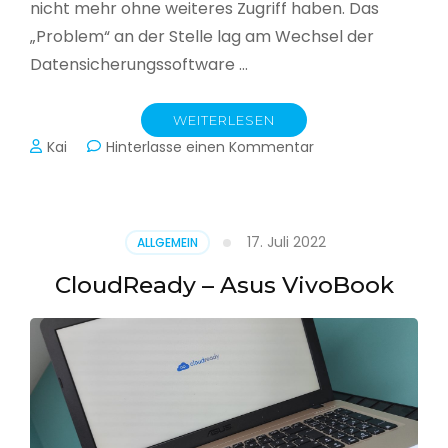
nicht mehr ohne weiteres Zugriff haben. Das
„Problem“ an der Stelle lag am Wechsel der
Datensicherungssoftware …
WEITERLESEN
zu
Kai
Hinterlasse einen Kommentar
Alle
Jahre
wieder
–
17. Juli 2022
ALLGEMEIN
Jahressicherung
CloudReady – Asus VivoBook