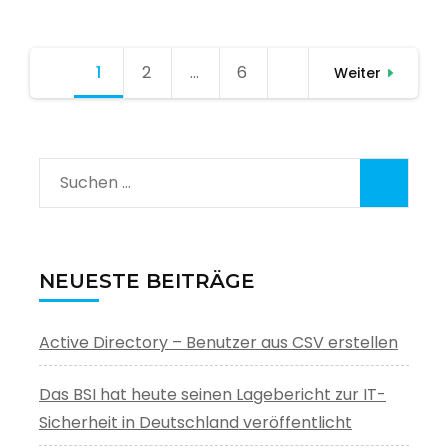
Seitennummerierung
1
Seite
2
Seite
…
6
Seite
Weiter
der
Beiträge
Suchen
nach:
NEUESTE BEITRÄGE
Active Directory – Benutzer aus CSV erstellen
Das BSI hat heute seinen Lagebericht zur IT-
Sicherheit in Deutschland veröffentlicht