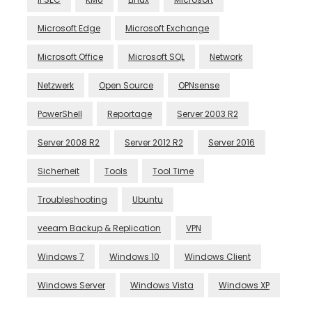
Microsoft Edge
Microsoft Exchange
Microsoft Office
Microsoft SQL
Network
Netzwerk
Open Source
OPNsense
PowerShell
Reportage
Server 2003 R2
Server 2008 R2
Server 2012 R2
Server 2016
Sicherheit
Tools
Tool Time
Troubleshooting
Ubuntu
veeam Backup & Replication
VPN
Windows 7
Windows 10
Windows Client
Windows Server
Windows Vista
Windows XP