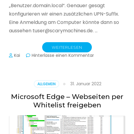
„Benutzer.domain.local“. Genauer gesagt
konfigurieren wir einen zusätzlichen UPN-Suffix.
Eine Anmeldung am Computer könnte dann so
aussehen tuser@scarymachines.de. …
WEITERLESEN
zu
Kai
Hinterlasse einen Kommentar
Zusätzlichen
User
Principal
Name
31. Januar 2022
ALLGEMEIN
(UPN)
im
Microsoft Edge – Webseiten per
Active
Whitelist freigeben
Directory
hinzufügen