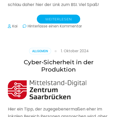
schlau daher hier der Link zum BSI. Viel Spaß!
WEITERLESEN
zu
Kai
Hinterlasse einen Kommentar
Das
BSI
hat
heute
1. Oktober 2024
ALLGEMEIN
seinen
Lagebericht
Cyber-Sicherheit in der
zur
Produktion
IT-
Sicherheit
in
Deutschland
veröffentlicht
Hier ein Tipp, der zugegebenermaßen eher im
lokalen Bereich Personen ansprechen wird, aber