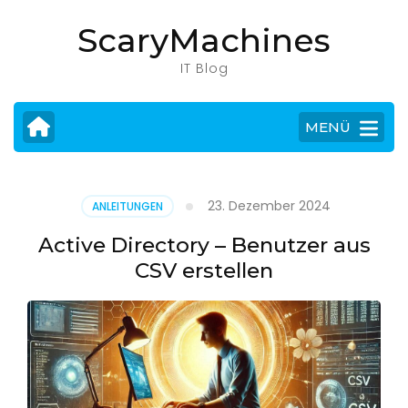
Zum
ScaryMachines
Inhalt
springen
IT Blog
(Eingabetaste
drücken)
MENÜ
23. Dezember 2024
ANLEITUNGEN
Active Directory – Benutzer aus
CSV erstellen