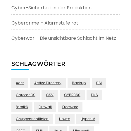
Cyber-Sicherheit in der Produktion
Cybercrime – Alarmstufe rot
Cyberwar – Die unsichtbare Schlacht im Netz
SCHLAGWÖRTER
Acer
Active Directory
Backup
BSI
ChromeOS
CSV
CYBR360
DNS
fabrik6
Firewall
Freeware
Gruppenrichtlinien
Howto
Hyper-V
IPSEC
KMU
Linux
Microsoft