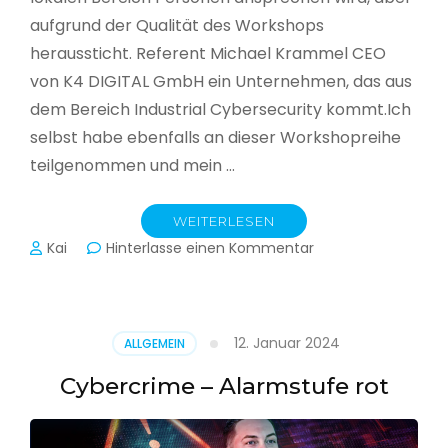
aufgrund der Qualität des Workshops
heraussticht. Referent Michael Krammel CEO
von K4 DIGITAL GmbH ein Unternehmen, das aus
dem Bereich Industrial Cybersecurity kommt.Ich
selbst habe ebenfalls an dieser Workshopreihe
teilgenommen und mein …
WEITERLESEN
zu
Kai
Hinterlasse einen Kommentar
Cyber-
Sicherheit
in
der
12. Januar 2024
ALLGEMEIN
Produktion
Cybercrime – Alarmstufe rot