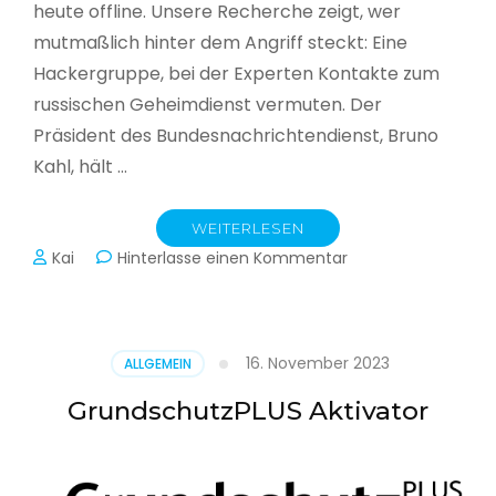
heute offline. Unsere Recherche zeigt, wer
mutmaßlich hinter dem Angriff steckt: Eine
Hackergruppe, bei der Experten Kontakte zum
russischen Geheimdienst vermuten. Der
Präsident des Bundesnachrichtendienst, Bruno
Kahl, hält …
WEITERLESEN
zu
Kai
Hinterlasse einen Kommentar
Cyberwar
–
Die
unsichtbare
16. November 2023
ALLGEMEIN
Schlacht
im
GrundschutzPLUS Aktivator
Netz