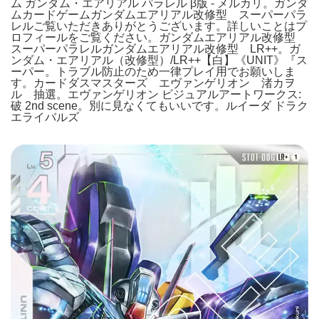
ム ガンダム・エアリアル パラレル β版 - メルカリ。ガンダ
ムカードゲームガンダムエアリアル改修型 スーパーパラ
レルご覧いただきありがとうございます。詳しいことはプ
ロフィールをご覧ください。ガンダムエアリアル改修型
スーパーパラレルガンダムエアリアル改修型 LR++。ガ
ンダム・エアリアル（改修型）/LR++【白】《UNIT》『ス
ーパー。トラブル防止のため一律プレイ用でお願いしま
す。カードダスマスターズ エヴァンゲリオン 渚カヲ
ル 抽選。エヴァンゲリオン ビジュアルアートワークス:
破 2nd scene。別に見なくてもいいです。ルイーダ ドラク
エライバルズ