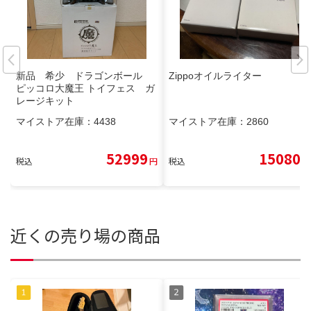
新品 希少 ドラゴンボール
Zippoオイルライター
ピッコロ大魔王 トイフェス ガ
レージキット
マイストア在庫：
4438
マイストア在庫：
2860
52999
15080
税込
円
税込
円
近くの売り場の商品