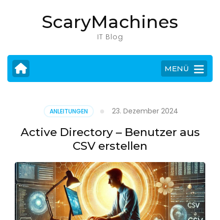
Zum
ScaryMachines
Inhalt
springen
IT Blog
(Eingabetaste
drücken)
MENÜ
23. Dezember 2024
ANLEITUNGEN
Active Directory – Benutzer aus
CSV erstellen