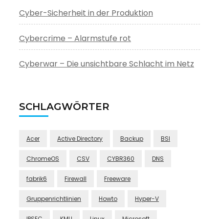
Cyber-Sicherheit in der Produktion
Cybercrime – Alarmstufe rot
Cyberwar – Die unsichtbare Schlacht im Netz
SCHLAGWÖRTER
Acer
Active Directory
Backup
BSI
ChromeOS
CSV
CYBR360
DNS
fabrik6
Firewall
Freeware
Gruppenrichtlinien
Howto
Hyper-V
IPSEC
KMU
Linux
Microsoft