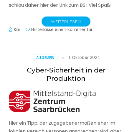
schlau daher hier der Link zum BSI. Viel Spaß!
WEITERLESEN
zu
Kai
Hinterlasse einen Kommentar
Das
BSI
hat
heute
1. Oktober 2024
ALLGEMEIN
seinen
Lagebericht
Cyber-Sicherheit in der
zur
Produktion
IT-
Sicherheit
in
Deutschland
veröffentlicht
Hier ein Tipp, der zugegebenermaßen eher im
lokalen Bereich Personen ansprechen wird, aber