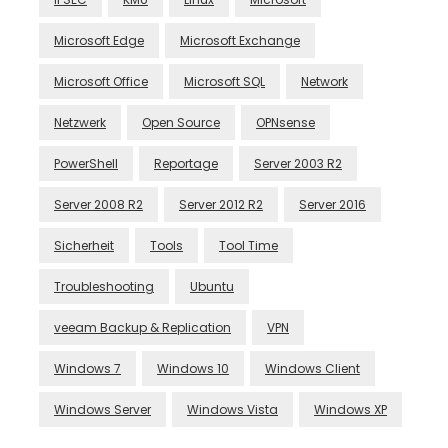
Microsoft Edge
Microsoft Exchange
Microsoft Office
Microsoft SQL
Network
Netzwerk
Open Source
OPNsense
PowerShell
Reportage
Server 2003 R2
Server 2008 R2
Server 2012 R2
Server 2016
Sicherheit
Tools
Tool Time
Troubleshooting
Ubuntu
veeam Backup & Replication
VPN
Windows 7
Windows 10
Windows Client
Windows Server
Windows Vista
Windows XP