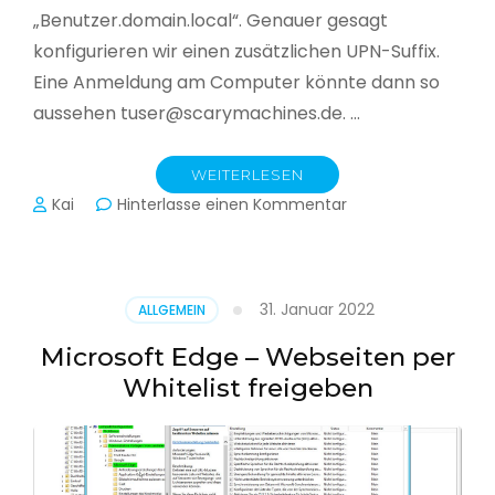
„Benutzer.domain.local“. Genauer gesagt
konfigurieren wir einen zusätzlichen UPN-Suffix.
Eine Anmeldung am Computer könnte dann so
aussehen tuser@scarymachines.de. …
WEITERLESEN
zu
Kai
Hinterlasse einen Kommentar
Zusätzlichen
User
Principal
Name
31. Januar 2022
ALLGEMEIN
(UPN)
im
Microsoft Edge – Webseiten per
Active
Whitelist freigeben
Directory
hinzufügen