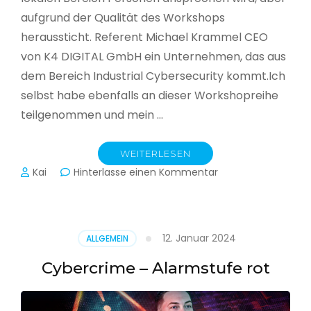
aufgrund der Qualität des Workshops
heraussticht. Referent Michael Krammel CEO
von K4 DIGITAL GmbH ein Unternehmen, das aus
dem Bereich Industrial Cybersecurity kommt.Ich
selbst habe ebenfalls an dieser Workshopreihe
teilgenommen und mein …
WEITERLESEN
zu
Kai
Hinterlasse einen Kommentar
Cyber-
Sicherheit
in
der
12. Januar 2024
ALLGEMEIN
Produktion
Cybercrime – Alarmstufe rot