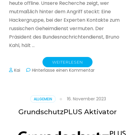
heute offline. Unsere Recherche zeigt, wer
mutmaßlich hinter dem Angriff steckt: Eine
Hackergruppe, bei der Experten Kontakte zum
russischen Geheimdienst vermuten. Der
Präsident des Bundesnachrichtendienst, Bruno
Kahl, hält …
WEITERLESEN
zu
Kai
Hinterlasse einen Kommentar
Cyberwar
–
Die
unsichtbare
16. November 2023
ALLGEMEIN
Schlacht
im
GrundschutzPLUS Aktivator
Netz