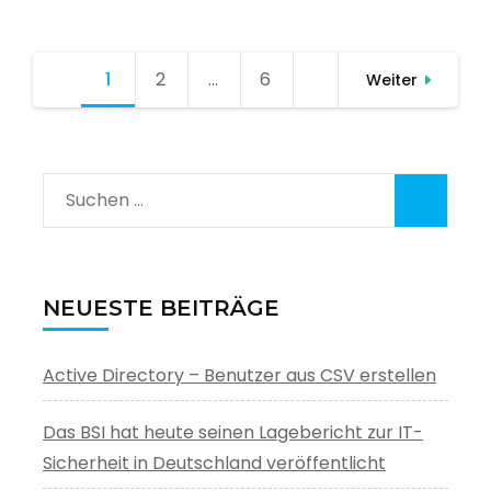
Seitennummerierung
1
Seite
2
Seite
…
6
Seite
Weiter
der
Beiträge
Suchen
nach:
NEUESTE BEITRÄGE
Active Directory – Benutzer aus CSV erstellen
Das BSI hat heute seinen Lagebericht zur IT-
Sicherheit in Deutschland veröffentlicht