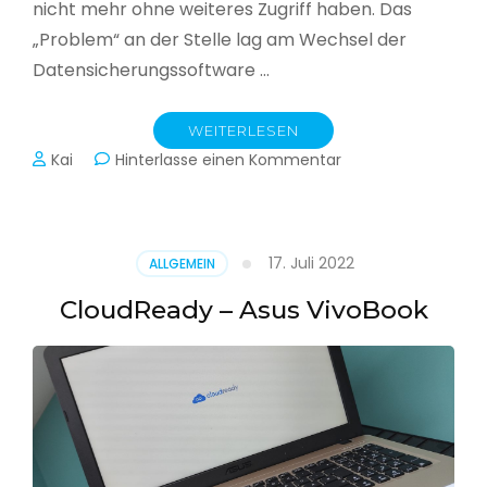
nicht mehr ohne weiteres Zugriff haben. Das
„Problem“ an der Stelle lag am Wechsel der
Datensicherungssoftware …
WEITERLESEN
zu
Kai
Hinterlasse einen Kommentar
Alle
Jahre
wieder
–
17. Juli 2022
ALLGEMEIN
Jahressicherung
CloudReady – Asus VivoBook