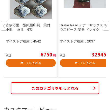
古伊万里 型紙摺印判 染付
Drake Reso テナーサックス マ
小皿 豆皿 6客
ウスピース 楽器 ドレイク
マイストア在庫：
4542
マイストア在庫：
2037
6750
32945
税込
円
税込
円
カートに入れる
カートに入れる
このカテゴリをもっと見る
カスタマーレビュー