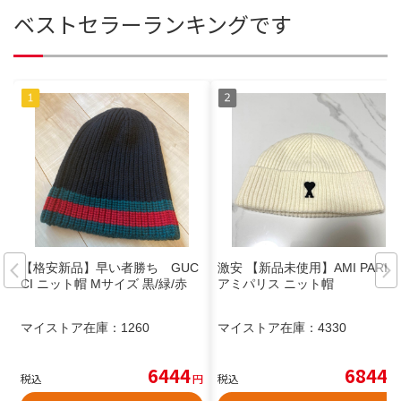
ベストセラーランキングです
【格安新品】早い者勝ち GUC
激安 【新品未使用】AMI PARIS
CI ニット帽 Mサイズ 黒/緑/赤
アミパリス ニット帽
マイストア在庫：
1260
マイストア在庫：
4330
6444
6844
税込
円
税込
円