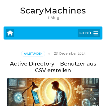
Zum
ScaryMachines
Inhalt
springen
IT Blog
(Eingabetaste
drücken)
MENÜ
23. Dezember 2024
ANLEITUNGEN
Active Directory – Benutzer aus
CSV erstellen