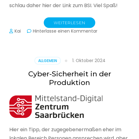
schlau daher hier der Link zum BSI. Viel Spaß!
WEITERLESEN
zu
Kai
Hinterlasse einen Kommentar
Das
BSI
hat
heute
1. Oktober 2024
ALLGEMEIN
seinen
Lagebericht
Cyber-Sicherheit in der
zur
Produktion
IT-
Sicherheit
in
Deutschland
veröffentlicht
Hier ein Tipp, der zugegebenermaßen eher im
lokalen Bereich Personen ansprechen wird, aber