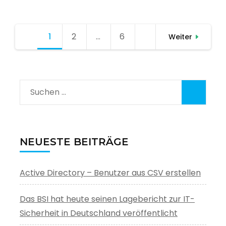
Seitennummerierung
1
Seite
2
Seite
…
6
Seite
Weiter
der
Beiträge
Suchen
nach:
NEUESTE BEITRÄGE
Active Directory – Benutzer aus CSV erstellen
Das BSI hat heute seinen Lagebericht zur IT-
Sicherheit in Deutschland veröffentlicht