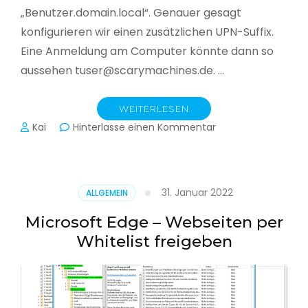
„Benutzer.domain.local“. Genauer gesagt
konfigurieren wir einen zusätzlichen UPN-Suffix.
Eine Anmeldung am Computer könnte dann so
aussehen tuser@scarymachines.de. …
WEITERLESEN
zu
Kai
Hinterlasse einen Kommentar
Zusätzlichen
User
Principal
Name
31. Januar 2022
ALLGEMEIN
(UPN)
im
Microsoft Edge – Webseiten per
Active
Whitelist freigeben
Directory
hinzufügen