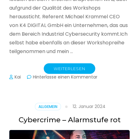
aufgrund der Qualität des Workshops
heraussticht. Referent Michael Krammel CEO
von K4 DIGITAL GmbH ein Unternehmen, das aus
dem Bereich Industrial Cybersecurity kommt.Ich
selbst habe ebenfalls an dieser Workshopreihe
teilgenommen und mein …
WEITERLESEN
zu
Kai
Hinterlasse einen Kommentar
Cyber-
Sicherheit
in
der
12. Januar 2024
ALLGEMEIN
Produktion
Cybercrime – Alarmstufe rot