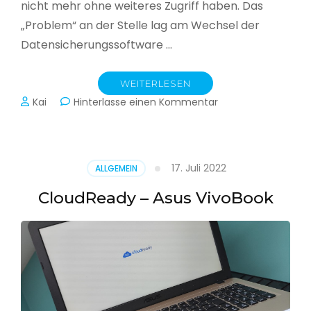
nicht mehr ohne weiteres Zugriff haben. Das
„Problem“ an der Stelle lag am Wechsel der
Datensicherungssoftware …
WEITERLESEN
zu
Kai
Hinterlasse einen Kommentar
Alle
Jahre
wieder
–
17. Juli 2022
ALLGEMEIN
Jahressicherung
CloudReady – Asus VivoBook