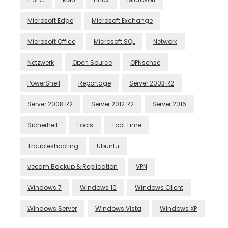
Microsoft Edge
Microsoft Exchange
Microsoft Office
Microsoft SQL
Network
Netzwerk
Open Source
OPNsense
PowerShell
Reportage
Server 2003 R2
Server 2008 R2
Server 2012 R2
Server 2016
Sicherheit
Tools
Tool Time
Troubleshooting
Ubuntu
veeam Backup & Replication
VPN
Windows 7
Windows 10
Windows Client
Windows Server
Windows Vista
Windows XP