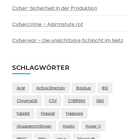
Cyber-Sicherheit in der Produktion
Cybercrime – Alarmstufe rot
Cyberwar – Die unsichtbare Schlacht im Netz
SCHLAGWÖRTER
Acer
Active Directory
Backup
BSI
ChromeOS
CSV
CYBR360
DNS
fabrik6
Firewall
Freeware
Gruppenrichtlinien
Howto
Hyper-V
IPSEC
KMU
Linux
Microsoft