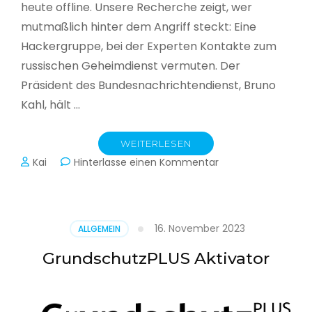
heute offline. Unsere Recherche zeigt, wer
mutmaßlich hinter dem Angriff steckt: Eine
Hackergruppe, bei der Experten Kontakte zum
russischen Geheimdienst vermuten. Der
Präsident des Bundesnachrichtendienst, Bruno
Kahl, hält …
WEITERLESEN
zu
Kai
Hinterlasse einen Kommentar
Cyberwar
–
Die
unsichtbare
16. November 2023
ALLGEMEIN
Schlacht
im
GrundschutzPLUS Aktivator
Netz