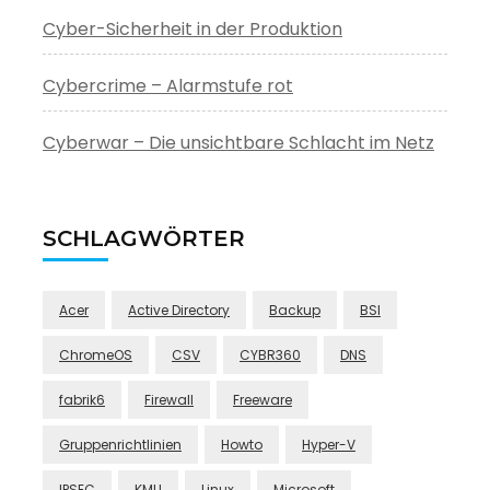
Cyber-Sicherheit in der Produktion
Cybercrime – Alarmstufe rot
Cyberwar – Die unsichtbare Schlacht im Netz
SCHLAGWÖRTER
Acer
Active Directory
Backup
BSI
ChromeOS
CSV
CYBR360
DNS
fabrik6
Firewall
Freeware
Gruppenrichtlinien
Howto
Hyper-V
IPSEC
KMU
Linux
Microsoft