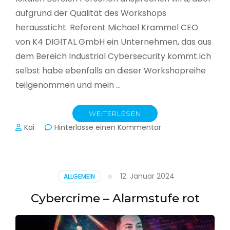
aufgrund der Qualität des Workshops
heraussticht. Referent Michael Krammel CEO
von K4 DIGITAL GmbH ein Unternehmen, das aus
dem Bereich Industrial Cybersecurity kommt.Ich
selbst habe ebenfalls an dieser Workshopreihe
teilgenommen und mein …
WEITERLESEN
zu
Kai
Hinterlasse einen Kommentar
Cyber-
Sicherheit
in
der
12. Januar 2024
ALLGEMEIN
Produktion
Cybercrime – Alarmstufe rot