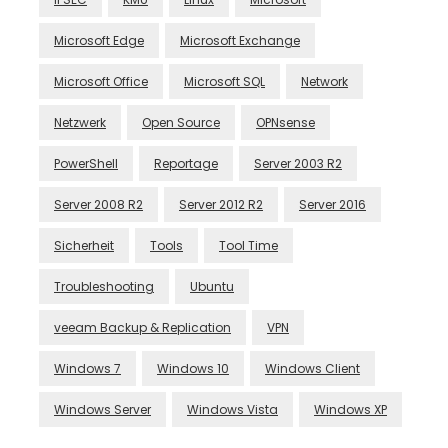
Microsoft Edge
Microsoft Exchange
Microsoft Office
Microsoft SQL
Network
Netzwerk
Open Source
OPNsense
PowerShell
Reportage
Server 2003 R2
Server 2008 R2
Server 2012 R2
Server 2016
Sicherheit
Tools
Tool Time
Troubleshooting
Ubuntu
veeam Backup & Replication
VPN
Windows 7
Windows 10
Windows Client
Windows Server
Windows Vista
Windows XP