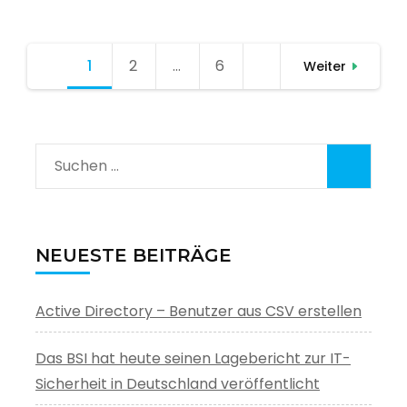
Seitennummerierung
1
Seite
2
Seite
…
6
Seite
Weiter
der
Beiträge
Suchen
nach:
NEUESTE BEITRÄGE
Active Directory – Benutzer aus CSV erstellen
Das BSI hat heute seinen Lagebericht zur IT-
Sicherheit in Deutschland veröffentlicht