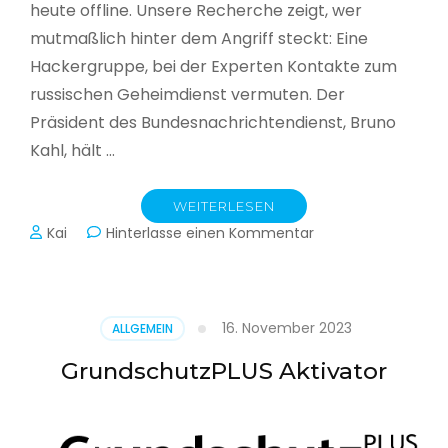
heute offline. Unsere Recherche zeigt, wer
mutmaßlich hinter dem Angriff steckt: Eine
Hackergruppe, bei der Experten Kontakte zum
russischen Geheimdienst vermuten. Der
Präsident des Bundesnachrichtendienst, Bruno
Kahl, hält …
WEITERLESEN
zu
Kai
Hinterlasse einen Kommentar
Cyberwar
–
Die
unsichtbare
16. November 2023
ALLGEMEIN
Schlacht
im
GrundschutzPLUS Aktivator
Netz