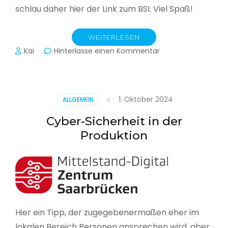
schlau daher hier der Link zum BSI. Viel Spaß!
WEITERLESEN
zu
Kai
Hinterlasse einen Kommentar
Das
BSI
hat
heute
1. Oktober 2024
ALLGEMEIN
seinen
Lagebericht
Cyber-Sicherheit in der
zur
Produktion
IT-
Sicherheit
in
Deutschland
veröffentlicht
Hier ein Tipp, der zugegebenermaßen eher im
lokalen Bereich Personen ansprechen wird, aber