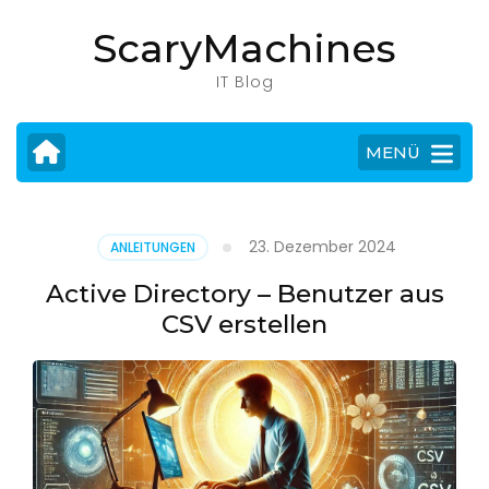
Zum
ScaryMachines
Inhalt
springen
IT Blog
(Eingabetaste
drücken)
MENÜ
23. Dezember 2024
ANLEITUNGEN
Active Directory – Benutzer aus
CSV erstellen