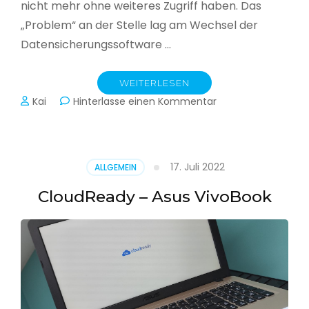
nicht mehr ohne weiteres Zugriff haben. Das
„Problem“ an der Stelle lag am Wechsel der
Datensicherungssoftware …
WEITERLESEN
zu
Kai
Hinterlasse einen Kommentar
Alle
Jahre
wieder
–
17. Juli 2022
ALLGEMEIN
Jahressicherung
CloudReady – Asus VivoBook