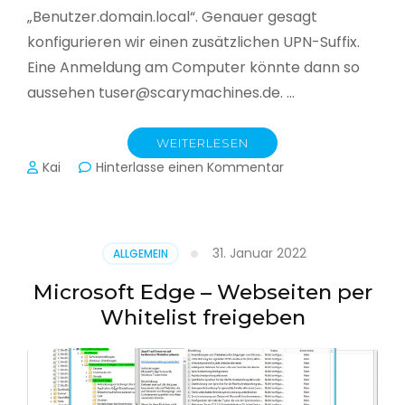
„Benutzer.domain.local“. Genauer gesagt
konfigurieren wir einen zusätzlichen UPN-Suffix.
Eine Anmeldung am Computer könnte dann so
aussehen tuser@scarymachines.de. …
WEITERLESEN
zu
Kai
Hinterlasse einen Kommentar
Zusätzlichen
User
Principal
Name
31. Januar 2022
ALLGEMEIN
(UPN)
im
Microsoft Edge – Webseiten per
Active
Whitelist freigeben
Directory
hinzufügen