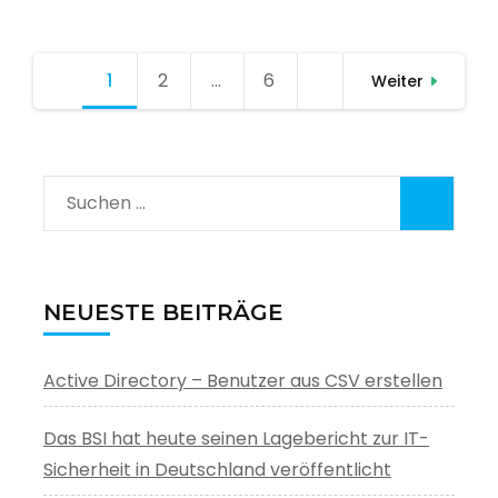
Seitennummerierung
1
Seite
2
Seite
…
6
Seite
Weiter
der
Beiträge
Suchen
nach:
NEUESTE BEITRÄGE
Active Directory – Benutzer aus CSV erstellen
Das BSI hat heute seinen Lagebericht zur IT-
Sicherheit in Deutschland veröffentlicht