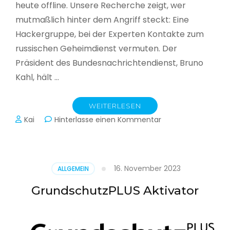
heute offline. Unsere Recherche zeigt, wer
mutmaßlich hinter dem Angriff steckt: Eine
Hackergruppe, bei der Experten Kontakte zum
russischen Geheimdienst vermuten. Der
Präsident des Bundesnachrichtendienst, Bruno
Kahl, hält …
WEITERLESEN
zu
Kai
Hinterlasse einen Kommentar
Cyberwar
–
Die
unsichtbare
16. November 2023
ALLGEMEIN
Schlacht
im
GrundschutzPLUS Aktivator
Netz