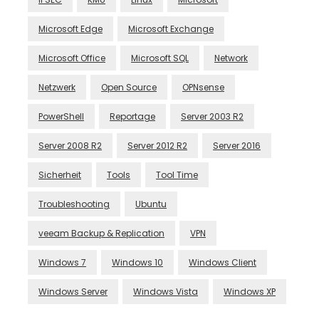
Microsoft Edge
Microsoft Exchange
Microsoft Office
Microsoft SQL
Network
Netzwerk
Open Source
OPNsense
PowerShell
Reportage
Server 2003 R2
Server 2008 R2
Server 2012 R2
Server 2016
Sicherheit
Tools
Tool Time
Troubleshooting
Ubuntu
veeam Backup & Replication
VPN
Windows 7
Windows 10
Windows Client
Windows Server
Windows Vista
Windows XP