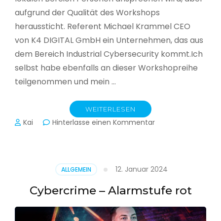
aufgrund der Qualität des Workshops
heraussticht. Referent Michael Krammel CEO
von K4 DIGITAL GmbH ein Unternehmen, das aus
dem Bereich Industrial Cybersecurity kommt.Ich
selbst habe ebenfalls an dieser Workshopreihe
teilgenommen und mein …
WEITERLESEN
zu
Kai
Hinterlasse einen Kommentar
Cyber-
Sicherheit
in
der
12. Januar 2024
ALLGEMEIN
Produktion
Cybercrime – Alarmstufe rot