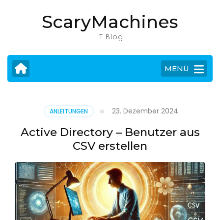
Zum
ScaryMachines
Inhalt
springen
IT Blog
(Eingabetaste
drücken)
MENÜ
23. Dezember 2024
ANLEITUNGEN
Active Directory – Benutzer aus
CSV erstellen