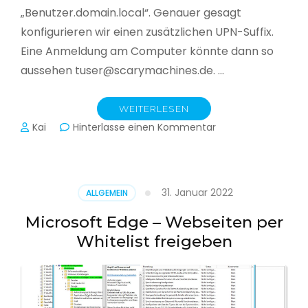
„Benutzer.domain.local“. Genauer gesagt
konfigurieren wir einen zusätzlichen UPN-Suffix.
Eine Anmeldung am Computer könnte dann so
aussehen tuser@scarymachines.de. …
WEITERLESEN
zu
Kai
Hinterlasse einen Kommentar
Zusätzlichen
User
Principal
Name
31. Januar 2022
ALLGEMEIN
(UPN)
im
Microsoft Edge – Webseiten per
Active
Whitelist freigeben
Directory
hinzufügen