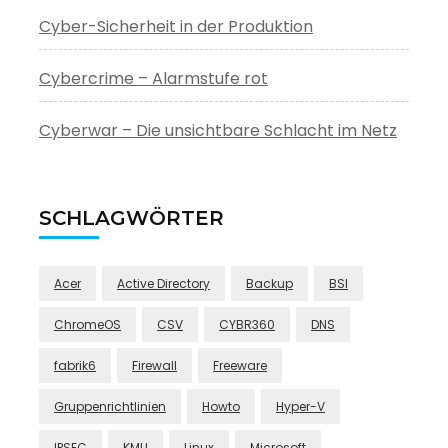
Cyber-Sicherheit in der Produktion
Cybercrime – Alarmstufe rot
Cyberwar – Die unsichtbare Schlacht im Netz
SCHLAGWÖRTER
Acer
Active Directory
Backup
BSI
ChromeOS
CSV
CYBR360
DNS
fabrik6
Firewall
Freeware
Gruppenrichtlinien
Howto
Hyper-V
IPSEC
KMU
Linux
Microsoft