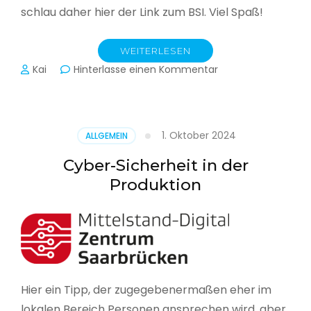
schlau daher hier der Link zum BSI. Viel Spaß!
WEITERLESEN
zu
Kai
Hinterlasse einen Kommentar
Das
BSI
hat
heute
1. Oktober 2024
ALLGEMEIN
seinen
Lagebericht
Cyber-Sicherheit in der
zur
Produktion
IT-
Sicherheit
in
Deutschland
veröffentlicht
Hier ein Tipp, der zugegebenermaßen eher im
lokalen Bereich Personen ansprechen wird, aber