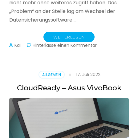
nicht mehr ohne weiteres Zugriff haben. Das
„Problem“ an der Stelle lag am Wechsel der
Datensicherungssoftware …
WEITERLESEN
zu
Kai
Hinterlasse einen Kommentar
Alle
Jahre
wieder
–
17. Juli 2022
ALLGEMEIN
Jahressicherung
CloudReady – Asus VivoBook