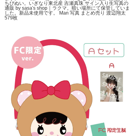
ちびぬい。いぎなり東北産 吉瀬真珠 サイン入り生写真の
通販 by sasa's shop｜ラクマ。暗い場所にて保管していま
した。新品未使用です。 Man 写真 まとめ売り 渡辺翔太
579枚