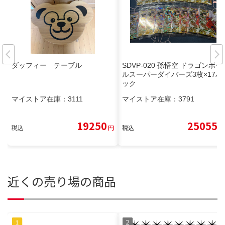
ダッフィー テーブル
SDVP-020 孫悟空 ドラゴンボー
ルスーパーダイバーズ3枚×17パ
ック
マイストア在庫：
3111
マイストア在庫：
3791
19250
25055
税込
円
税込
円
近くの売り場の商品