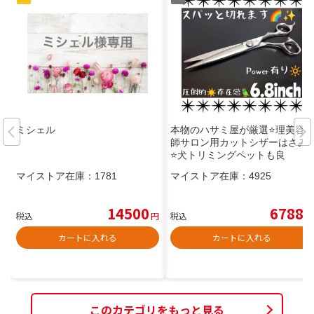
ミシェル
本物のハサミ屋が厳選⭐理美容
師サロン用カットシザーはさみ
⭐犬トリミングペットも良
マイストア在庫：
1781
マイストア在庫：
4925
14500
6788
税込
円
税込
円
カートに入れる
カートに入れる
このカテゴリをもっと見る