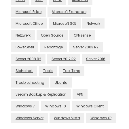
Microsoft Edge
Microsoft Exchange
Microsoft Office
Microsoft SQL
Network
Netzwerk
Open Source
OPNsense
PowerShell
Reportage
Server 2003 R2
Server 2008 R2
Server 2012 R2
Server 2016
Sicherheit
Tools
Tool Time
Troubleshooting
Ubuntu
veeam Backup & Replication
VPN
Windows 7
Windows 10
Windows Client
Windows Server
Windows Vista
Windows XP