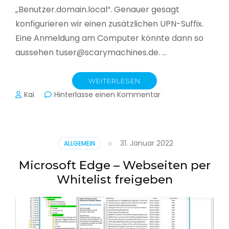
„Benutzer.domain.local“. Genauer gesagt
konfigurieren wir einen zusätzlichen UPN-Suffix.
Eine Anmeldung am Computer könnte dann so
aussehen tuser@scarymachines.de. …
WEITERLESEN
zu
Kai
Hinterlasse einen Kommentar
Zusätzlichen
User
Principal
Name
31. Januar 2022
ALLGEMEIN
(UPN)
im
Microsoft Edge – Webseiten per
Active
Whitelist freigeben
Directory
hinzufügen