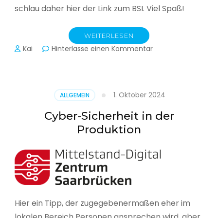
schlau daher hier der Link zum BSI. Viel Spaß!
WEITERLESEN
zu
Kai
Hinterlasse einen Kommentar
Das
BSI
hat
heute
1. Oktober 2024
ALLGEMEIN
seinen
Lagebericht
Cyber-Sicherheit in der
zur
Produktion
IT-
Sicherheit
in
Deutschland
veröffentlicht
Hier ein Tipp, der zugegebenermaßen eher im
lokalen Bereich Personen ansprechen wird, aber