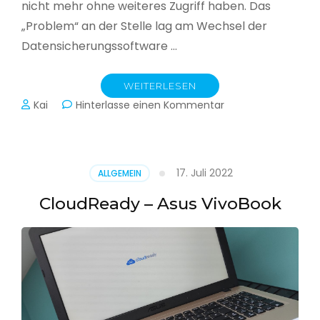
nicht mehr ohne weiteres Zugriff haben. Das
„Problem“ an der Stelle lag am Wechsel der
Datensicherungssoftware …
WEITERLESEN
zu
Kai
Hinterlasse einen Kommentar
Alle
Jahre
wieder
–
17. Juli 2022
ALLGEMEIN
Jahressicherung
CloudReady – Asus VivoBook