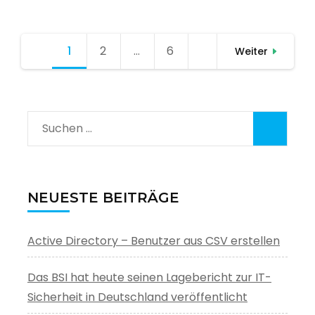
Seitennummerierung
1
Seite
2
Seite
…
6
Seite
Weiter
der
Beiträge
Suchen
nach:
NEUESTE BEITRÄGE
Active Directory – Benutzer aus CSV erstellen
Das BSI hat heute seinen Lagebericht zur IT-
Sicherheit in Deutschland veröffentlicht