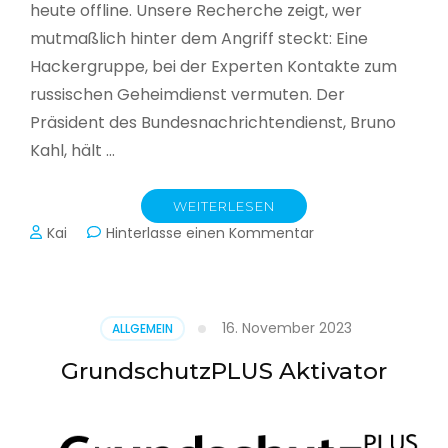
heute offline. Unsere Recherche zeigt, wer
mutmaßlich hinter dem Angriff steckt: Eine
Hackergruppe, bei der Experten Kontakte zum
russischen Geheimdienst vermuten. Der
Präsident des Bundesnachrichtendienst, Bruno
Kahl, hält …
WEITERLESEN
zu
Kai
Hinterlasse einen Kommentar
Cyberwar
–
Die
unsichtbare
16. November 2023
ALLGEMEIN
Schlacht
im
GrundschutzPLUS Aktivator
Netz