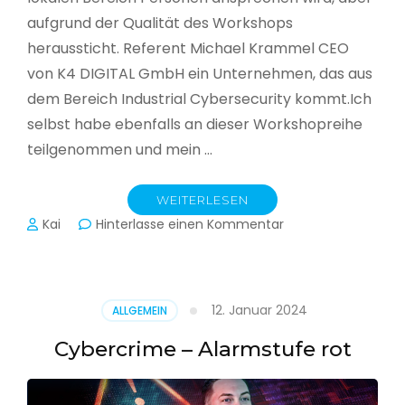
aufgrund der Qualität des Workshops
heraussticht. Referent Michael Krammel CEO
von K4 DIGITAL GmbH ein Unternehmen, das aus
dem Bereich Industrial Cybersecurity kommt.Ich
selbst habe ebenfalls an dieser Workshopreihe
teilgenommen und mein …
WEITERLESEN
zu
Kai
Hinterlasse einen Kommentar
Cyber-
Sicherheit
in
der
12. Januar 2024
ALLGEMEIN
Produktion
Cybercrime – Alarmstufe rot