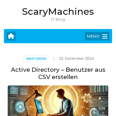
Zum
ScaryMachines
Inhalt
springen
IT Blog
(Eingabetaste
drücken)
MENÜ
23. Dezember 2024
ANLEITUNGEN
Active Directory – Benutzer aus
CSV erstellen