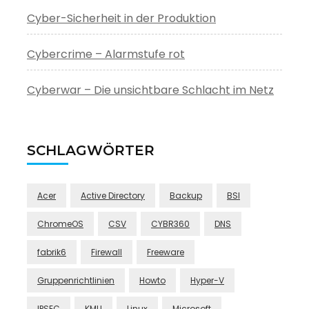
Cyber-Sicherheit in der Produktion
Cybercrime – Alarmstufe rot
Cyberwar – Die unsichtbare Schlacht im Netz
SCHLAGWÖRTER
Acer
Active Directory
Backup
BSI
ChromeOS
CSV
CYBR360
DNS
fabrik6
Firewall
Freeware
Gruppenrichtlinien
Howto
Hyper-V
IPSEC
KMU
Linux
Microsoft