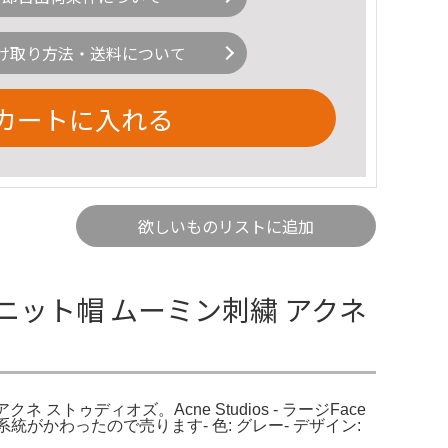
け取り方法・送料について
カートに入れる
欲しいものリストに追加
グレー ニット帽 ムーミン刺繍 アクネ
ネ ストゥディオズ。Acne Studios - ラージFace
統がかわったので売ります- 色: グレー- デザイン: