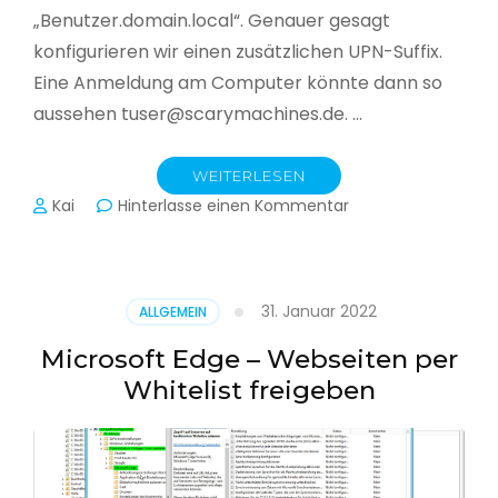
„Benutzer.domain.local“. Genauer gesagt
konfigurieren wir einen zusätzlichen UPN-Suffix.
Eine Anmeldung am Computer könnte dann so
aussehen tuser@scarymachines.de. …
WEITERLESEN
zu
Kai
Hinterlasse einen Kommentar
Zusätzlichen
User
Principal
Name
31. Januar 2022
ALLGEMEIN
(UPN)
im
Microsoft Edge – Webseiten per
Active
Whitelist freigeben
Directory
hinzufügen