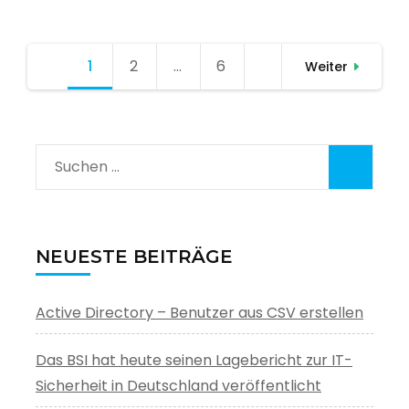
Seitennummerierung
1
Seite
2
Seite
…
6
Seite
Weiter
der
Beiträge
Suchen
nach:
NEUESTE BEITRÄGE
Active Directory – Benutzer aus CSV erstellen
Das BSI hat heute seinen Lagebericht zur IT-
Sicherheit in Deutschland veröffentlicht