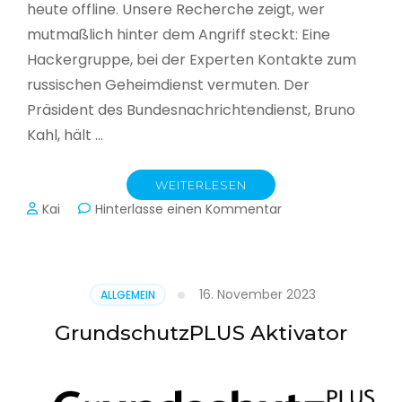
heute offline. Unsere Recherche zeigt, wer
mutmaßlich hinter dem Angriff steckt: Eine
Hackergruppe, bei der Experten Kontakte zum
russischen Geheimdienst vermuten. Der
Präsident des Bundesnachrichtendienst, Bruno
Kahl, hält …
WEITERLESEN
zu
Kai
Hinterlasse einen Kommentar
Cyberwar
–
Die
unsichtbare
16. November 2023
ALLGEMEIN
Schlacht
im
GrundschutzPLUS Aktivator
Netz