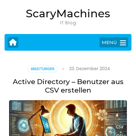
Zum
ScaryMachines
Inhalt
springen
IT Blog
(Eingabetaste
drücken)
MENÜ
23. Dezember 2024
ANLEITUNGEN
Active Directory – Benutzer aus
CSV erstellen