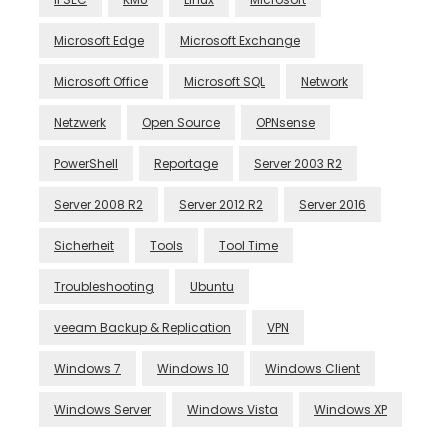
Microsoft Edge
Microsoft Exchange
Microsoft Office
Microsoft SQL
Network
Netzwerk
Open Source
OPNsense
PowerShell
Reportage
Server 2003 R2
Server 2008 R2
Server 2012 R2
Server 2016
Sicherheit
Tools
Tool Time
Troubleshooting
Ubuntu
veeam Backup & Replication
VPN
Windows 7
Windows 10
Windows Client
Windows Server
Windows Vista
Windows XP