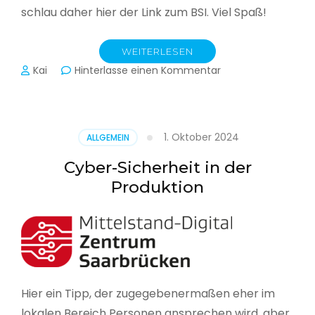
schlau daher hier der Link zum BSI. Viel Spaß!
WEITERLESEN
zu
Kai
Hinterlasse einen Kommentar
Das
BSI
hat
heute
1. Oktober 2024
ALLGEMEIN
seinen
Lagebericht
Cyber-Sicherheit in der
zur
Produktion
IT-
Sicherheit
in
Deutschland
veröffentlicht
Hier ein Tipp, der zugegebenermaßen eher im
lokalen Bereich Personen ansprechen wird, aber