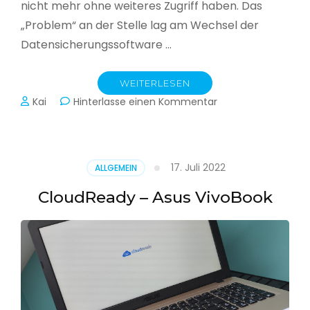
nicht mehr ohne weiteres Zugriff haben. Das
„Problem“ an der Stelle lag am Wechsel der
Datensicherungssoftware …
WEITERLESEN
zu
Kai
Hinterlasse einen Kommentar
Alle
Jahre
wieder
–
17. Juli 2022
ALLGEMEIN
Jahressicherung
CloudReady – Asus VivoBook