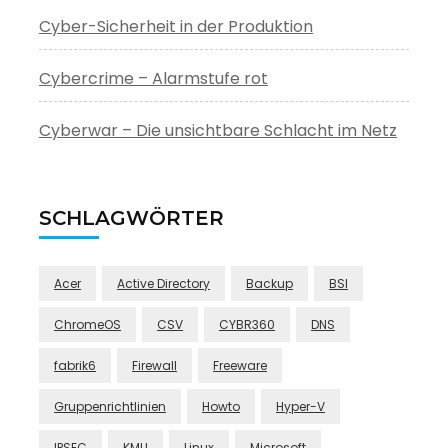
Cyber-Sicherheit in der Produktion
Cybercrime – Alarmstufe rot
Cyberwar – Die unsichtbare Schlacht im Netz
SCHLAGWÖRTER
Acer
Active Directory
Backup
BSI
ChromeOS
CSV
CYBR360
DNS
fabrik6
Firewall
Freeware
Gruppenrichtlinien
Howto
Hyper-V
IPSEC
KMU
Linux
Microsoft