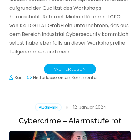
aufgrund der Qualität des Workshops
heraussticht. Referent Michael Krammel CEO
von K4 DIGITAL GmbH ein Unternehmen, das aus
dem Bereich Industrial Cybersecurity kommt.Ich
selbst habe ebenfalls an dieser Workshopreihe
teilgenommen und mein …
WEITERLESEN
zu
Kai
Hinterlasse einen Kommentar
Cyber-
Sicherheit
in
der
12. Januar 2024
ALLGEMEIN
Produktion
Cybercrime – Alarmstufe rot