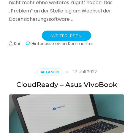
nicht mehr ohne weiteres Zugriff haben. Das
„Problem“ an der Stelle lag am Wechsel der
Datensicherungssoftware …
WEITERLESEN
zu
Kai
Hinterlasse einen Kommentar
Alle
Jahre
wieder
–
17. Juli 2022
ALLGEMEIN
Jahressicherung
CloudReady – Asus VivoBook