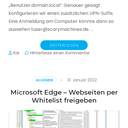
„Benutzer.domain.local“. Genauer gesagt
konfigurieren wir einen zusätzlichen UPN-Suffix.
Eine Anmeldung am Computer könnte dann so
aussehen tuser@scarymachines.de. …
WEITERLESEN
zu
Kai
Hinterlasse einen Kommentar
Zusätzlichen
User
Principal
Name
31. Januar 2022
ALLGEMEIN
(UPN)
im
Microsoft Edge – Webseiten per
Active
Whitelist freigeben
Directory
hinzufügen