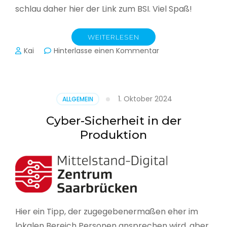
schlau daher hier der Link zum BSI. Viel Spaß!
WEITERLESEN
zu
Kai
Hinterlasse einen Kommentar
Das
BSI
hat
heute
1. Oktober 2024
ALLGEMEIN
seinen
Lagebericht
Cyber-Sicherheit in der
zur
Produktion
IT-
Sicherheit
in
Deutschland
veröffentlicht
Hier ein Tipp, der zugegebenermaßen eher im
lokalen Bereich Personen ansprechen wird, aber