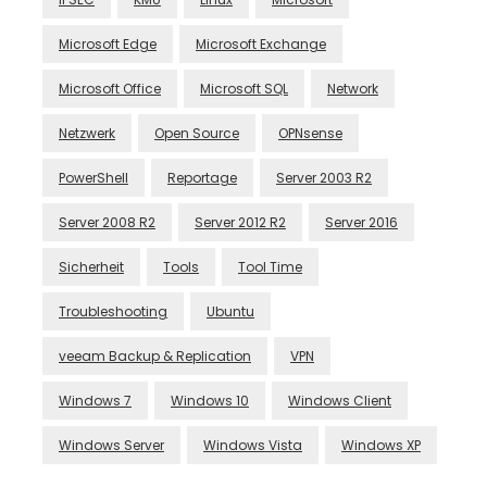
Microsoft Edge
Microsoft Exchange
Microsoft Office
Microsoft SQL
Network
Netzwerk
Open Source
OPNsense
PowerShell
Reportage
Server 2003 R2
Server 2008 R2
Server 2012 R2
Server 2016
Sicherheit
Tools
Tool Time
Troubleshooting
Ubuntu
veeam Backup & Replication
VPN
Windows 7
Windows 10
Windows Client
Windows Server
Windows Vista
Windows XP