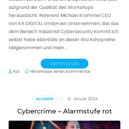
aufgrund der Qualität des Workshops
heraussticht. Referent Michael Krammel CEO
von K4 DIGITAL GmbH ein Unternehmen, das aus
dem Bereich Industrial Cybersecurity kommt.Ich
selbst habe ebenfalls an dieser Workshopreihe
teilgenommen und mein …
WEITERLESEN
zu
Kai
Hinterlasse einen Kommentar
Cyber-
Sicherheit
in
der
12. Januar 2024
ALLGEMEIN
Produktion
Cybercrime – Alarmstufe rot