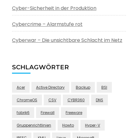
Cyber-Sicherheit in der Produktion
Cybercrime – Alarmstufe rot
Cyberwar – Die unsichtbare Schlacht im Netz
SCHLAGWÖRTER
Acer
Active Directory
Backup
BSI
ChromeOS
CSV
CYBR360
DNS
fabrik6
Firewall
Freeware
Gruppenrichtlinien
Howto
Hyper-V
IPSEC
KMU
Linux
Microsoft