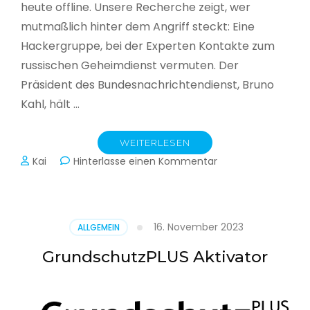
heute offline. Unsere Recherche zeigt, wer
mutmaßlich hinter dem Angriff steckt: Eine
Hackergruppe, bei der Experten Kontakte zum
russischen Geheimdienst vermuten. Der
Präsident des Bundesnachrichtendienst, Bruno
Kahl, hält …
WEITERLESEN
zu
Kai
Hinterlasse einen Kommentar
Cyberwar
–
Die
unsichtbare
16. November 2023
ALLGEMEIN
Schlacht
im
GrundschutzPLUS Aktivator
Netz