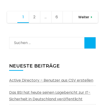
Seitennummerierung
1
Seite
2
Seite
…
6
Seite
Weiter
der
Beiträge
Suchen
nach:
NEUESTE BEITRÄGE
Active Directory – Benutzer aus CSV erstellen
Das BSI hat heute seinen Lagebericht zur IT-
Sicherheit in Deutschland veröffentlicht