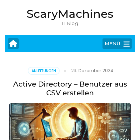
Zum
ScaryMachines
Inhalt
springen
IT Blog
(Eingabetaste
drücken)
MENÜ
23. Dezember 2024
ANLEITUNGEN
Active Directory – Benutzer aus
CSV erstellen