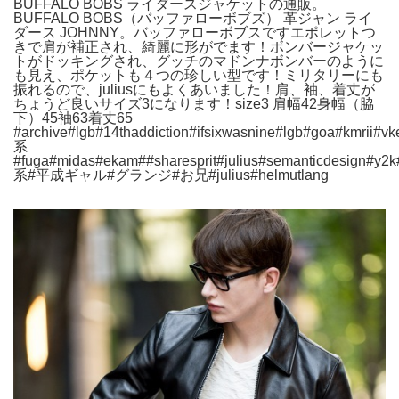
BUFFALO BOBS ライダースジャケットの通販。
BUFFALO BOBS（バッファローボブズ） 革ジャン ライ
ダース JOHNNY。バッファローボブスですエポレットつ
きで肩が補正され、綺麗に形がでます！ボンバージャケッ
トがドッキングされ、グッチのマドンナボンバーのように
も見え、ポケットも４つの珍しい型です！ミリタリーにも
振れるので、juliusにもよくあいました！肩、袖、着丈が
ちょうど良いサイズ3になります！size3 肩幅42身幅（脇
下）45袖63着丈65
#archive#lgb#14thaddiction#ifsixwasnine#lgb#goa#kmrii#vk
系
#fuga#midas#ekam##sharesprit#julius#semanticdesign#
系#平成ギャル#グランジ#お兄#julius#helmutlang