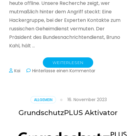
heute offline. Unsere Recherche zeigt, wer
mutmaßlich hinter dem Angriff steckt: Eine
Hackergruppe, bei der Experten Kontakte zum
russischen Geheimdienst vermuten. Der
Präsident des Bundesnachrichtendienst, Bruno
Kahl, hält …
WEITERLESEN
zu
Kai
Hinterlasse einen Kommentar
Cyberwar
–
Die
unsichtbare
16. November 2023
ALLGEMEIN
Schlacht
im
GrundschutzPLUS Aktivator
Netz