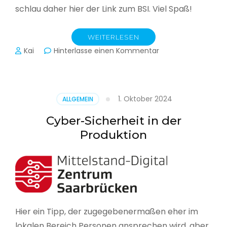
schlau daher hier der Link zum BSI. Viel Spaß!
WEITERLESEN
zu
Kai
Hinterlasse einen Kommentar
Das
BSI
hat
heute
1. Oktober 2024
ALLGEMEIN
seinen
Lagebericht
Cyber-Sicherheit in der
zur
Produktion
IT-
Sicherheit
in
Deutschland
veröffentlicht
Hier ein Tipp, der zugegebenermaßen eher im
lokalen Bereich Personen ansprechen wird, aber