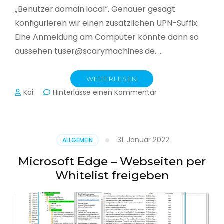
„Benutzer.domain.local“. Genauer gesagt
konfigurieren wir einen zusätzlichen UPN-Suffix.
Eine Anmeldung am Computer könnte dann so
aussehen tuser@scarymachines.de. …
WEITERLESEN
zu
Kai
Hinterlasse einen Kommentar
Zusätzlichen
User
Principal
Name
31. Januar 2022
ALLGEMEIN
(UPN)
im
Microsoft Edge – Webseiten per
Active
Whitelist freigeben
Directory
hinzufügen