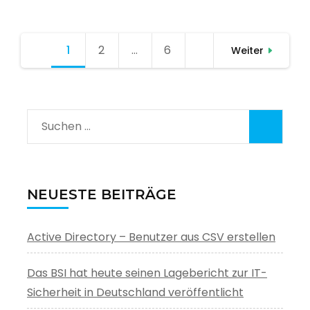
Seitennummerierung
1
Seite
2
Seite
…
6
Seite
Weiter
der
Beiträge
Suchen
nach:
NEUESTE BEITRÄGE
Active Directory – Benutzer aus CSV erstellen
Das BSI hat heute seinen Lagebericht zur IT-
Sicherheit in Deutschland veröffentlicht