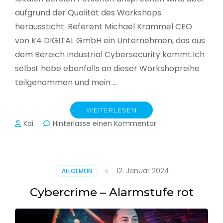
aufgrund der Qualität des Workshops
heraussticht. Referent Michael Krammel CEO
von K4 DIGITAL GmbH ein Unternehmen, das aus
dem Bereich Industrial Cybersecurity kommt.Ich
selbst habe ebenfalls an dieser Workshopreihe
teilgenommen und mein …
WEITERLESEN
zu
Kai
Hinterlasse einen Kommentar
Cyber-
Sicherheit
in
der
12. Januar 2024
ALLGEMEIN
Produktion
Cybercrime – Alarmstufe rot