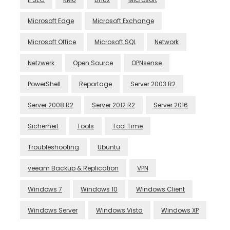
Microsoft Edge
Microsoft Exchange
Microsoft Office
Microsoft SQL
Network
Netzwerk
Open Source
OPNsense
PowerShell
Reportage
Server 2003 R2
Server 2008 R2
Server 2012 R2
Server 2016
Sicherheit
Tools
Tool Time
Troubleshooting
Ubuntu
veeam Backup & Replication
VPN
Windows 7
Windows 10
Windows Client
Windows Server
Windows Vista
Windows XP