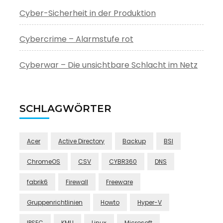
Cyber-Sicherheit in der Produktion
Cybercrime – Alarmstufe rot
Cyberwar – Die unsichtbare Schlacht im Netz
SCHLAGWÖRTER
Acer
Active Directory
Backup
BSI
ChromeOS
CSV
CYBR360
DNS
fabrik6
Firewall
Freeware
Gruppenrichtlinien
Howto
Hyper-V
IPSEC
KMU
Linux
Microsoft