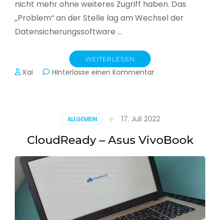
nicht mehr ohne weiteres Zugriff haben. Das
„Problem“ an der Stelle lag am Wechsel der
Datensicherungssoftware …
WEITERLESEN
zu
Kai
Hinterlasse einen Kommentar
Alle
Jahre
wieder
–
17. Juli 2022
ALLGEMEIN
Jahressicherung
CloudReady – Asus VivoBook