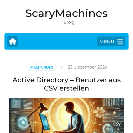
Zum
ScaryMachines
Inhalt
springen
IT Blog
(Eingabetaste
drücken)
MENÜ
23. Dezember 2024
ANLEITUNGEN
Active Directory – Benutzer aus
CSV erstellen