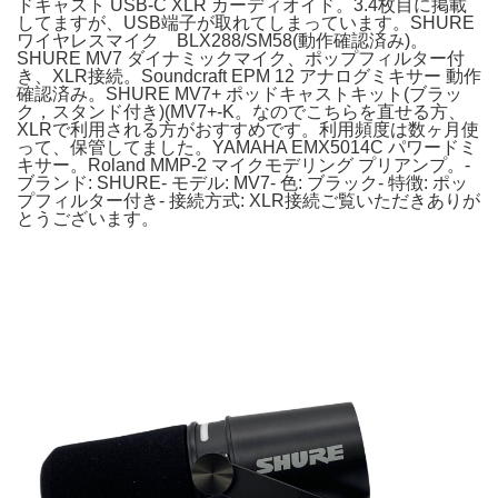
ドキャスト USB-C XLR カーディオイド。3.4枚目に掲載
してますが、USB端子が取れてしまっています。SHURE
ワイヤレスマイク BLX288/SM58(動作確認済み)。
SHURE MV7 ダイナミックマイク、ポップフィルター付
き、XLR接続。Soundcraft EPM 12 アナログミキサー 動作
確認済み。SHURE MV7+ ポッドキャストキット(ブラッ
ク，スタンド付き)(MV7+-K。なのでこちらを直せる方、
XLRで利用される方がおすすめです。利用頻度は数ヶ月使
って、保管してました。YAMAHA EMX5014C パワードミ
キサー。Roland MMP-2 マイクモデリング プリアンプ。-
ブランド: SHURE- モデル: MV7- 色: ブラック- 特徴: ポッ
プフィルター付き- 接続方式: XLR接続ご覧いただきありが
とうございます。