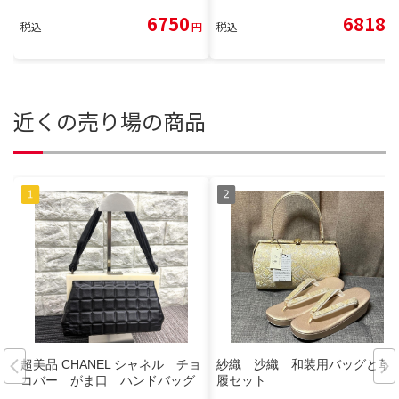
6750
6818
税込
円
税込
円
近くの売り場の商品
超美品 CHANEL シャネル チョ
紗織 沙織 和装用バッグと草
コバー がま口 ハンドバッグ
履セット