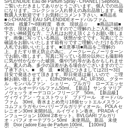
SPLENDIDE Eau de Parfum Spray - CHANEL | Sephora。
ご覧いただきましてありがとうございます。個人での出品
になります。コレクション入れ替えの為出品致します。複
数購入大歓迎です！お気軽にコメント下さい。■商品名
■☆CHANCE EAU SPLENDIDEオードパルファム
50ml 残量7〜8割程度 香水 現状品☆ ■商品詳細■
中古、現状お渡しとなりますのでご理解の上ご入札ご検討
下さい神経質な方、ご入札はお控え頂くようお願い致しま
す。画像に写っている商品、状態が全てです。写真にてご
確認をお願いいたします箱有りですご理解いただける方の
入札でお願いいたします。■注意事項■商品をご理解の
上、またすり替え防止の為に、ノークレームノーリターン
でお願い致します。写真に写っている部分以外にも撮影時
に気が付かなかった破損、傷や汚れ等があるかもしれませ
ん。素人の為、多少の誤差がある場合がございますのでご
了承下さい。■ 発 送 ■発送につきましては2日〜3日
目安で発送させて頂きます。即日発送は厳しいので ご理
解お願い致します。。61fhi29HoVL._AC_UF350,。グター
ル モンパルファン シェリー。ブルガリ ローズエッセ
ンシャルオーデパルファム50ml。【新品】 サンタ マリア
ノヴェッラ オーデコロン フリージア 50m。【新品級】
ヴィヴィアン・ウェストウッド ブドワール オードパル
ファム 30ml。香水まとめ売り18個セットエルメスラン
コムフェラガモバーバリーブルガリディオール。POLA セ
レニオン30ml 未開封品。ルイヴィトン香水。PRADA イ
ンフュージョン 100ml 2本セット。BVLGARI ブルガリ
オ・パフメ オーテブラン 50ml 未使用品。新品 未使
用 Dior j'adore Eau de Parfum 100ml。【100ml】