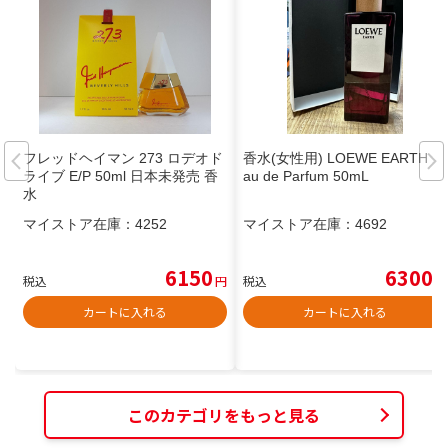
フレッドヘイマン 273 ロデオド
香水(女性用) LOEWE EARTH E
ライブ E/P 50ml 日本未発売 香
au de Parfum 50mL
水
マイストア在庫：
4252
マイストア在庫：
4692
6150
6300
税込
円
税込
円
カートに入れる
カートに入れる
このカテゴリをもっと見る