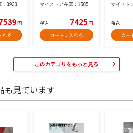
のみ)小物
庫：
3933
マイストア在庫：
1585
マイスト
7539
7425
円
円
税込
税込
入れる
カートに入れる
カー
このカテゴリをもっと見る
品も見ています