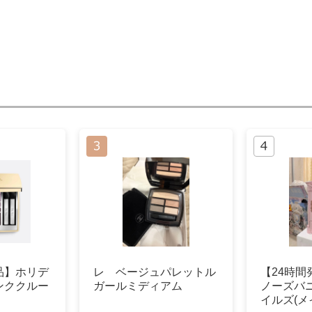
品】ホリデ
レ ベージュパレットル
【24時
ンククルー
ガールミディアム
ノーズバ
イルズ(