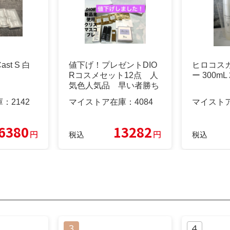
ast S 白
値下げ！プレゼントDIO
ヒロコス
Rコスメセット12点 人
ー 300m
気色人気品 早い者勝ち
庫：
2142
マイストア在庫：
4084
マイスト
6380
13282
円
円
税込
税込