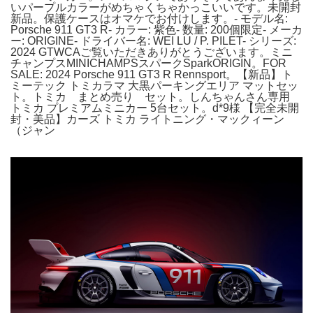
いパープルカラーがめちゃくちゃかっこいいです。未開封
新品。保護ケースはオマケでお付けします。- モデル名:
Porsche 911 GT3 R- カラー: 紫色- 数量: 200個限定- メーカ
ー: ORIGINE- ドライバー名: WEI LU / P. PILET- シリーズ:
2024 GTWCAご覧いただきありがとうございます。ミニ
チャンプスMINICHAMPSスパークSparkORIGIN。FOR
SALE: 2024 Porsche 911 GT3 R Rennsport。【新品】ト
ミーテック トミカラマ 大黒パーキングエリア マットセッ
ト。トミカ まとめ売り セット。しんちゃんさん専用
トミカ プレミアムミニカー 5台セット。d*9様 【完全未開
封・美品】カーズ トミカ ライトニング・マックィーン
（ジャン