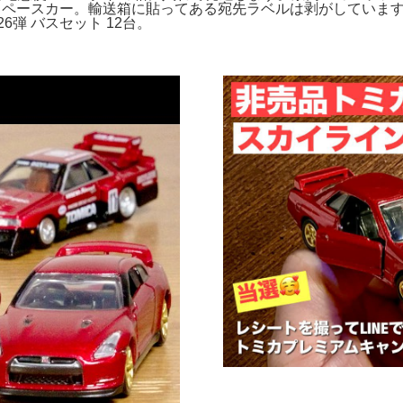
ープラ ペースカー。輸送箱に貼ってある宛先ラベルは剥がしています。1/
26弾 バスセット 12台。