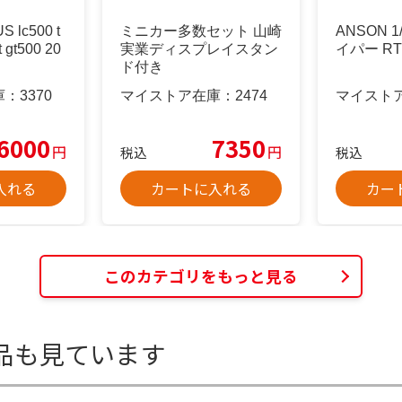
lc500 t
ミニカー多数セット 山崎
ANSON 1
t gt500 20
実業ディスプレイスタン
イパー RT
ド付き
庫：
3370
マイストア在庫：
2474
マイスト
6000
7350
円
円
税込
税込
入れる
カートに入れる
カー
このカテゴリをもっと見る
品も見ています