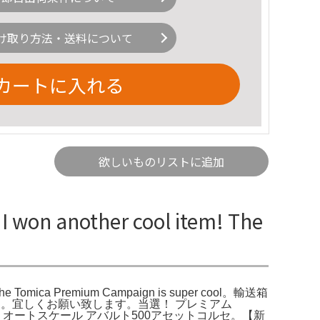
け取り方法・送料について
カートに入れる
欲しいものリストに追加
nother cool item! The
m the Tomica Premium Campaign is super cool。輸送箱
。宜しくお願い致します。当選！ プレミアム
 オートスケール アバルト500アセットコルセ。【新