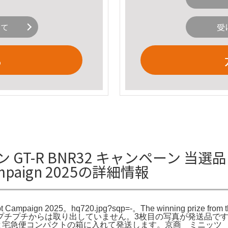
いて
受
る
 BNR32 キャンペーン 当選品 I won a
Campaign 2025の詳細情報
eipt Campaign 2025。hq720.jpg?sqp=-。The winning prize fro
プチプチからは取り出していません。3枚目の写真が発送品です
箱ごと宅急便コンパクトの箱に入れて発送します。京商 ミニッツ