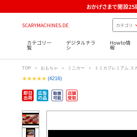
おかげさまで開設25
SCARYMACHINES.DE
カテゴリ一
デジタルチラ
Howto情
覧
シ
報
TOP
おもちゃ
ミニカー
トミカプレミアム スカイライン 
(4216)