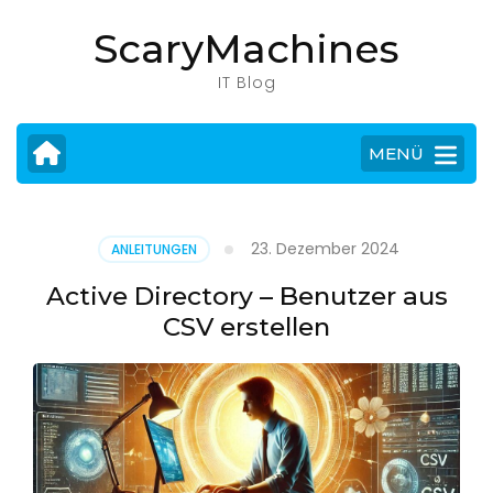
Zum
ScaryMachines
Inhalt
springen
IT Blog
(Eingabetaste
drücken)
MENÜ
23. Dezember 2024
ANLEITUNGEN
Active Directory – Benutzer aus
CSV erstellen