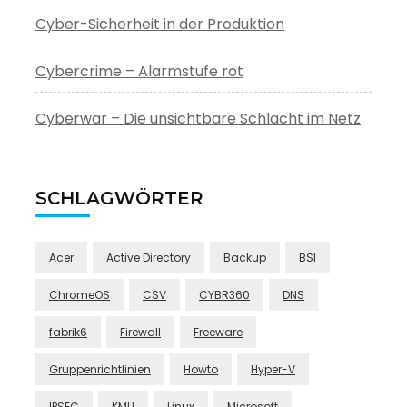
Cyber-Sicherheit in der Produktion
Cybercrime – Alarmstufe rot
Cyberwar – Die unsichtbare Schlacht im Netz
SCHLAGWÖRTER
Acer
Active Directory
Backup
BSI
ChromeOS
CSV
CYBR360
DNS
fabrik6
Firewall
Freeware
Gruppenrichtlinien
Howto
Hyper-V
IPSEC
KMU
Linux
Microsoft