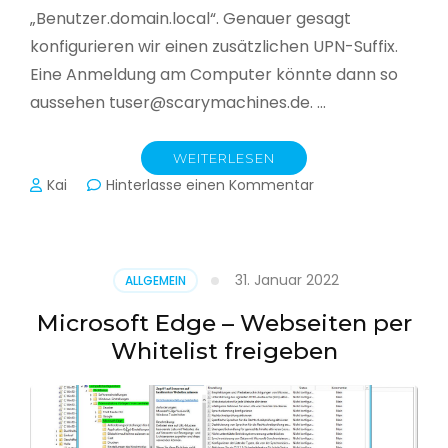
„Benutzer.domain.local“. Genauer gesagt
konfigurieren wir einen zusätzlichen UPN-Suffix.
Eine Anmeldung am Computer könnte dann so
aussehen tuser@scarymachines.de. …
WEITERLESEN
zu
Kai
Hinterlasse einen Kommentar
Zusätzlichen
User
Principal
Name
31. Januar 2022
ALLGEMEIN
(UPN)
im
Microsoft Edge – Webseiten per
Active
Whitelist freigeben
Directory
hinzufügen