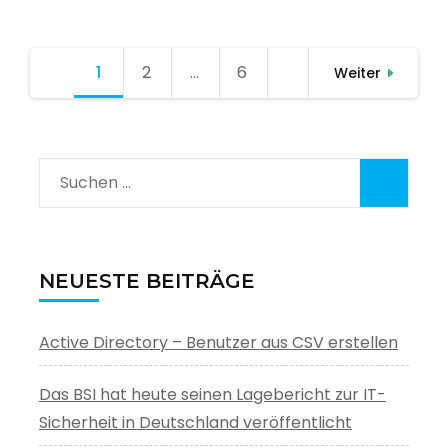
Seitennummerierung
1
Seite
2
Seite
…
6
Seite
Weiter
der
Beiträge
Suchen
nach:
NEUESTE BEITRÄGE
Active Directory – Benutzer aus CSV erstellen
Das BSI hat heute seinen Lagebericht zur IT-
Sicherheit in Deutschland veröffentlicht