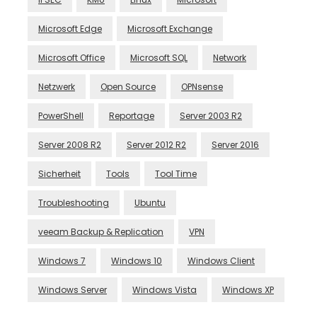
Microsoft Edge
Microsoft Exchange
Microsoft Office
Microsoft SQL
Network
Netzwerk
Open Source
OPNsense
PowerShell
Reportage
Server 2003 R2
Server 2008 R2
Server 2012 R2
Server 2016
Sicherheit
Tools
Tool Time
Troubleshooting
Ubuntu
veeam Backup & Replication
VPN
Windows 7
Windows 10
Windows Client
Windows Server
Windows Vista
Windows XP