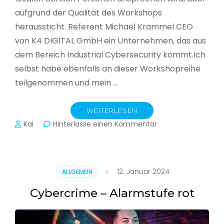
aufgrund der Qualität des Workshops
heraussticht. Referent Michael Krammel CEO
von K4 DIGITAL GmbH ein Unternehmen, das aus
dem Bereich Industrial Cybersecurity kommt.Ich
selbst habe ebenfalls an dieser Workshopreihe
teilgenommen und mein …
WEITERLESEN
zu
Kai
Hinterlasse einen Kommentar
Cyber-
Sicherheit
in
der
12. Januar 2024
ALLGEMEIN
Produktion
Cybercrime – Alarmstufe rot