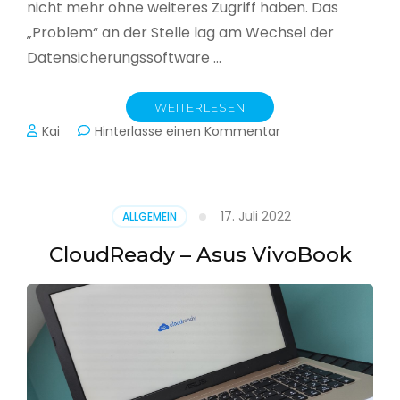
nicht mehr ohne weiteres Zugriff haben. Das
„Problem“ an der Stelle lag am Wechsel der
Datensicherungssoftware …
WEITERLESEN
zu
Kai
Hinterlasse einen Kommentar
Alle
Jahre
wieder
–
17. Juli 2022
ALLGEMEIN
Jahressicherung
CloudReady – Asus VivoBook