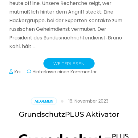
heute offline. Unsere Recherche zeigt, wer
mutmaßlich hinter dem Angriff steckt: Eine
Hackergruppe, bei der Experten Kontakte zum
russischen Geheimdienst vermuten. Der
Präsident des Bundesnachrichtendienst, Bruno
Kahl, hält …
WEITERLESEN
zu
Kai
Hinterlasse einen Kommentar
Cyberwar
–
Die
unsichtbare
16. November 2023
ALLGEMEIN
Schlacht
im
GrundschutzPLUS Aktivator
Netz