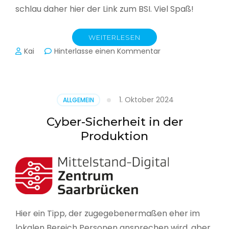
schlau daher hier der Link zum BSI. Viel Spaß!
WEITERLESEN
zu
Kai
Hinterlasse einen Kommentar
Das
BSI
hat
heute
1. Oktober 2024
ALLGEMEIN
seinen
Lagebericht
Cyber-Sicherheit in der
zur
Produktion
IT-
Sicherheit
in
Deutschland
veröffentlicht
Hier ein Tipp, der zugegebenermaßen eher im
lokalen Bereich Personen ansprechen wird, aber