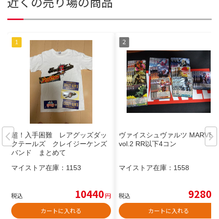
近くの売り場の商品
超！入手困難 レアグッズダッ
ヴァイスシュヴァルツ MARVEL
クテールズ クレイジーケンズ
vol.2 RR以下4コン
バンド まとめて
マイストア在庫：
1153
マイストア在庫：
1558
10440
9280
税込
円
税込
円
カートに入れる
カートに入れる