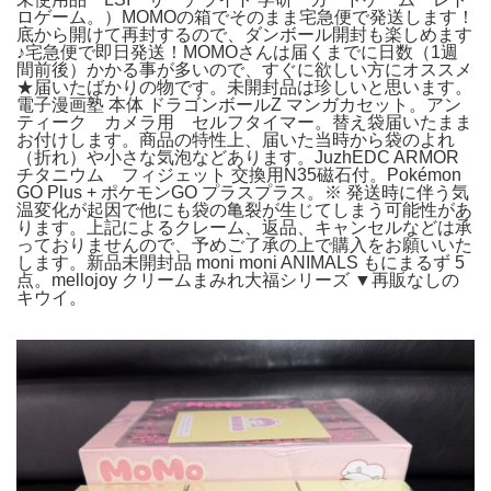
ロゲーム。）MOMOの箱でそのまま宅急便で発送します！
底から開けて再封するので、ダンボール開封も楽しめます
♪宅急便で即日発送！MOMOさんは届くまでに日数（1週
間前後）かかる事が多いので、すぐに欲しい方にオススメ
★届いたばかりの物です。未開封品は珍しいと思います。
電子漫画塾 本体 ドラゴンボールZ マンガカセット。アン
ティーク カメラ用 セルフタイマー。替え袋届いたまま
お付けします。商品の特性上、届いた当時から袋のよれ
（折れ）や小さな気泡などあります。JuzhEDC ARMOR
チタニウム フィジェット 交換用N35磁石付。Pokémon
GO Plus + ポケモンGO プラスプラス。※ 発送時に伴う気
温変化が起因で他にも袋の亀裂が生じてしまう可能性があ
ります。上記によるクレーム、返品、キャンセルなどは承
っておりませんので、予めご了承の上で購入をお願いいた
します。新品未開封品 moni moni ANIMALS もにまるず 5
点。mellojoy クリームまみれ大福シリーズ ▼再販なしの
キウイ。