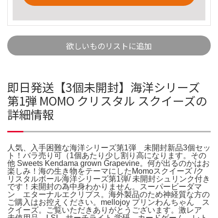
欲しいものリストに追加
即日発送【3個未開封】海洋シリーズ
第1弾 MOMO クリスタル スクイーズの
詳細情報
人気、入手困難な海洋シリーズ第1弾 未開封新品3個セッ
ト！バラ売り可（1個あたり少し割り高になります。その
他 Sweets Kendama grown Grapevine。何が出るのかはお
楽しみ！海の生き物をテーマにしたMomoスクイーズ /ク
リスタルボール海洋シリーズ第1弾/ 未開封シュリンク付き
です！未開封の為中身わかりません。スーパービーダマ
ン エターナルエクリプス。海外製品のため神経質な方の
ご購入はお控えください。mellojoy プリンわんちゃん ス
クイーズ。ご覧いただきありがとうございます。激レア
未使用品 LSI サーチライト 学研 カードゲーム レト