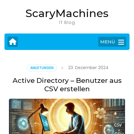
Zum
ScaryMachines
Inhalt
springen
IT Blog
(Eingabetaste
drücken)
MENÜ
23. Dezember 2024
ANLEITUNGEN
Active Directory – Benutzer aus
CSV erstellen