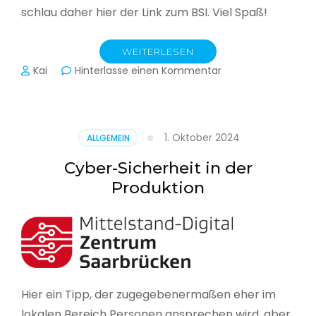
schlau daher hier der Link zum BSI. Viel Spaß!
WEITERLESEN
zu
Kai
Hinterlasse einen Kommentar
Das
BSI
hat
heute
1. Oktober 2024
ALLGEMEIN
seinen
Lagebericht
Cyber-Sicherheit in der
zur
Produktion
IT-
Sicherheit
in
Deutschland
veröffentlicht
Hier ein Tipp, der zugegebenermaßen eher im
lokalen Bereich Personen ansprechen wird, aber