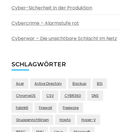
Cyber-Sicherheit in der Produktion
Cybercrime – Alarmstufe rot
Cyberwar – Die unsichtbare Schlacht im Netz
SCHLAGWÖRTER
Acer
Active Directory
Backup
BSI
ChromeOS
CSV
CYBR360
DNS
fabrik6
Firewall
Freeware
Gruppenrichtlinien
Howto
Hyper-V
IPSEC
KMU
Linux
Microsoft