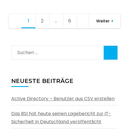
Seitennummerierung
1
Seite
2
Seite
…
6
Seite
Weiter
der
Beiträge
Suchen
nach:
NEUESTE BEITRÄGE
Active Directory – Benutzer aus CSV erstellen
Das BSI hat heute seinen Lagebericht zur IT-
Sicherheit in Deutschland veröffentlicht