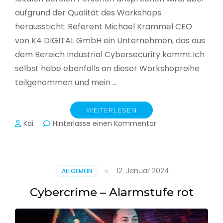
aufgrund der Qualität des Workshops
heraussticht. Referent Michael Krammel CEO
von K4 DIGITAL GmbH ein Unternehmen, das aus
dem Bereich Industrial Cybersecurity kommt.Ich
selbst habe ebenfalls an dieser Workshopreihe
teilgenommen und mein …
WEITERLESEN
zu
Kai
Hinterlasse einen Kommentar
Cyber-
Sicherheit
in
der
12. Januar 2024
ALLGEMEIN
Produktion
Cybercrime – Alarmstufe rot