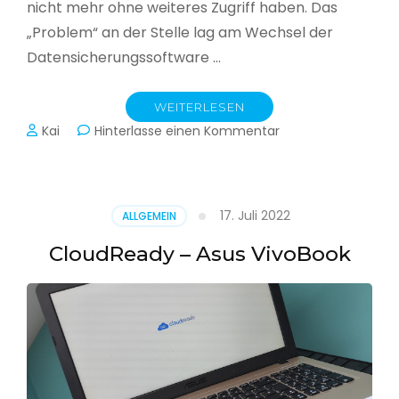
nicht mehr ohne weiteres Zugriff haben. Das
„Problem“ an der Stelle lag am Wechsel der
Datensicherungssoftware …
WEITERLESEN
zu
Kai
Hinterlasse einen Kommentar
Alle
Jahre
wieder
–
17. Juli 2022
ALLGEMEIN
Jahressicherung
CloudReady – Asus VivoBook