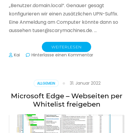
„Benutzer.domain.local“. Genauer gesagt
konfigurieren wir einen zusätzlichen UPN-Suffix.
Eine Anmeldung am Computer könnte dann so
aussehen tuser@scarymachines.de. …
WEITERLESEN
zu
Kai
Hinterlasse einen Kommentar
Zusätzlichen
User
Principal
Name
31. Januar 2022
ALLGEMEIN
(UPN)
im
Microsoft Edge – Webseiten per
Active
Whitelist freigeben
Directory
hinzufügen