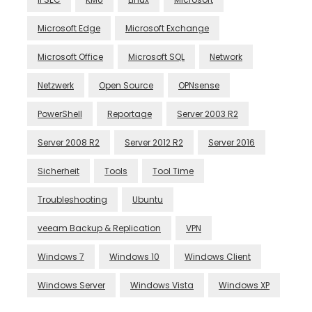
Microsoft Edge
Microsoft Exchange
Microsoft Office
Microsoft SQL
Network
Netzwerk
Open Source
OPNsense
PowerShell
Reportage
Server 2003 R2
Server 2008 R2
Server 2012 R2
Server 2016
Sicherheit
Tools
Tool Time
Troubleshooting
Ubuntu
veeam Backup & Replication
VPN
Windows 7
Windows 10
Windows Client
Windows Server
Windows Vista
Windows XP