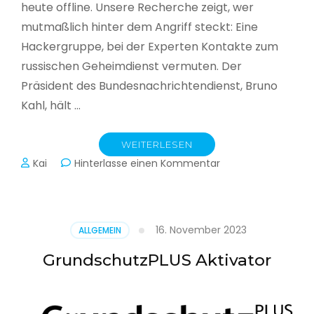
heute offline. Unsere Recherche zeigt, wer
mutmaßlich hinter dem Angriff steckt: Eine
Hackergruppe, bei der Experten Kontakte zum
russischen Geheimdienst vermuten. Der
Präsident des Bundesnachrichtendienst, Bruno
Kahl, hält …
WEITERLESEN
zu
Kai
Hinterlasse einen Kommentar
Cyberwar
–
Die
unsichtbare
16. November 2023
ALLGEMEIN
Schlacht
im
GrundschutzPLUS Aktivator
Netz