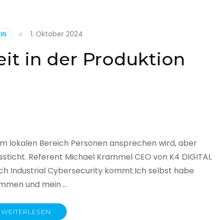
1. Oktober 2024
IN
cht
it in der Produktion
it
land
licht
im lokalen Bereich Personen ansprechen wird, aber
ssticht. Referent Michael Krammel CEO von K4 DIGITAL
 Industrial Cybersecurity kommt.Ich selbst habe
nommen und mein …
WEITERLESEN