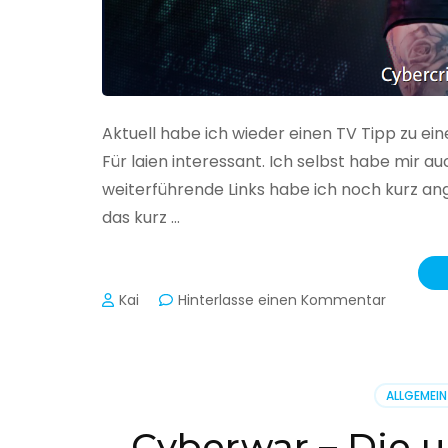
Aktuell habe ich wieder einen TV Tipp zu ei
Für laien interessant. Ich selbst habe mir
weiterführende Links habe ich noch kurz an
das kurz …
zu
Kai
Hinterlasse einen Kommentar
Cybercr
–
Alarmstu
rot
ALLGEMEIN
Cyberwar – Die u