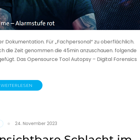
ner Dokumentation. Für „Fachpersonal“ zu oberflächlich.
 auch die Zeit genommen die 45min anzuschauen. folgende
gefügt. Das Opensource Tool Autopsy – Digital Forensics
WEITERLESEN
ime
fe
24. November 2023
nsichtbare Schlacht im