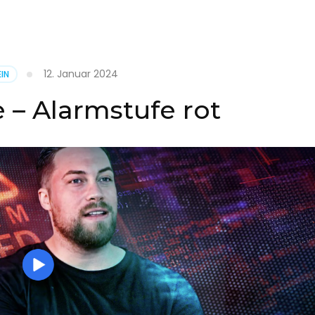
it
12. Januar 2024
IN
on
 – Alarmstufe rot