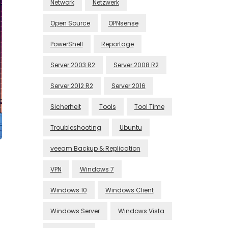
Network
Netzwerk
Open Source
OPNsense
PowerShell
Reportage
Server 2003 R2
Server 2008 R2
Server 2012 R2
Server 2016
Sicherheit
Tools
Tool Time
Troubleshooting
Ubuntu
veeam Backup & Replication
VPN
Windows 7
Windows 10
Windows Client
Windows Server
Windows Vista