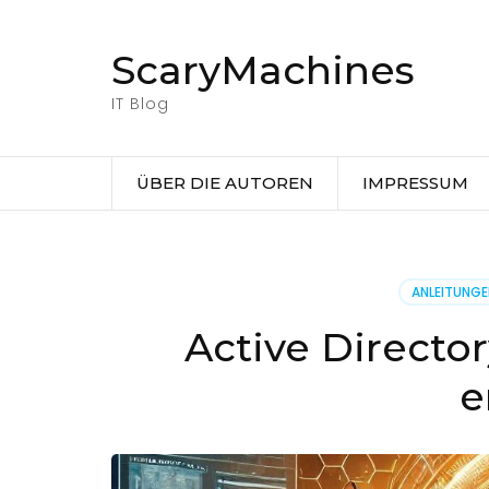
Zum
Inhalt
ScaryMachines
springen
(Eingabetaste
IT Blog
drücken)
ÜBER DIE AUTOREN
IMPRESSUM
ANLEITUNG
Active Directo
e