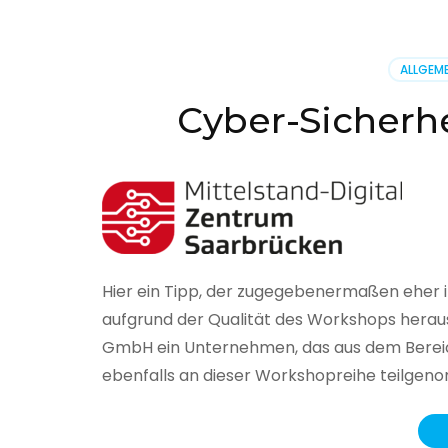
BSI
hat
heute
ALLGEME
seinen
Lageberi
Cyber-Sicherhe
zur
IT-
Sicherhe
in
Deutsch
veröffent
Hier ein Tipp, der zugegebenermaßen eher 
aufgrund der Qualität des Workshops herau
GmbH ein Unternehmen, das aus dem Bereich
ebenfalls an dieser Workshopreihe teilge