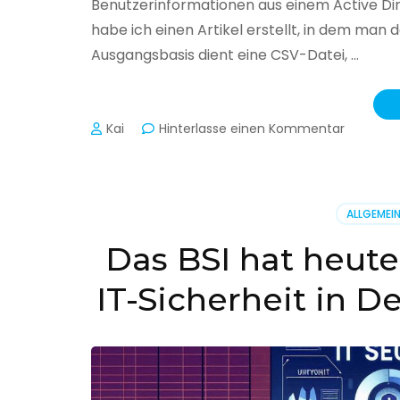
Benutzerinformationen aus einem Active Di
habe ich einen Artikel erstellt, in dem man
Ausgangsbasis dient eine CSV-Datei, …
zu
Kai
Hinterlasse einen Kommentar
Active
Director
–
Benutzer
ALLGEMEI
aus
CSV
Das BSI hat heute
erstellen
IT-Sicherheit in D