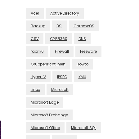
Acer
Active Directory
Backup
BSI
ChromeOS
CSV
CYBR360
DNS
fabrik6
Firewall
Freeware
Gruppenrichtlinien
Howto
Hyper-V
IPSEC
KMU
Linux
Microsoft
Microsoft Edge
Microsoft Exchange
Microsoft Office
Microsoft SQL