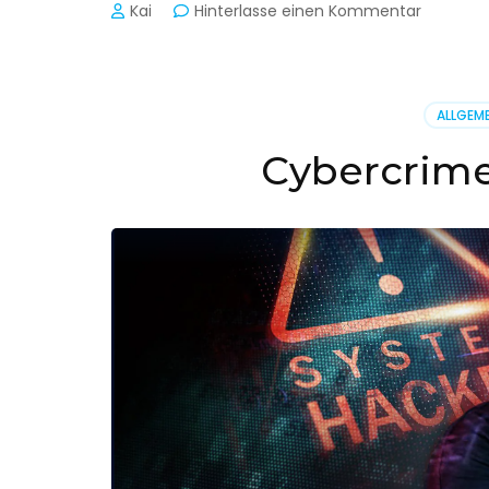
zu
Kai
Hinterlasse einen Kommentar
Cyber-
Sicherhe
in
der
ALLGEME
Produkti
Cybercrime