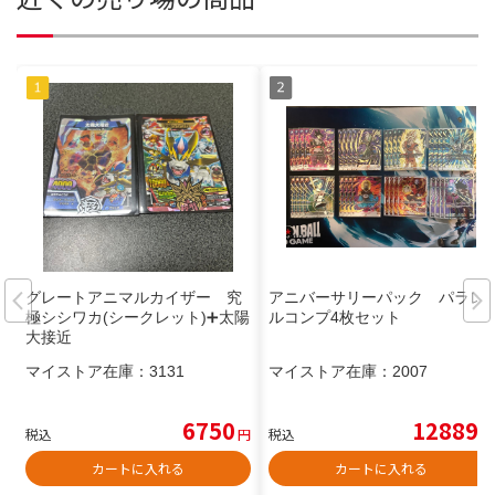
グレートアニマルカイザー 究
アニバーサリーパック パラレ
極シシワカ(シークレット)➕太陽
ルコンプ4枚セット
大接近
マイストア在庫：
3131
マイストア在庫：
2007
6750
12889
税込
円
税込
円
カートに入れる
カートに入れる