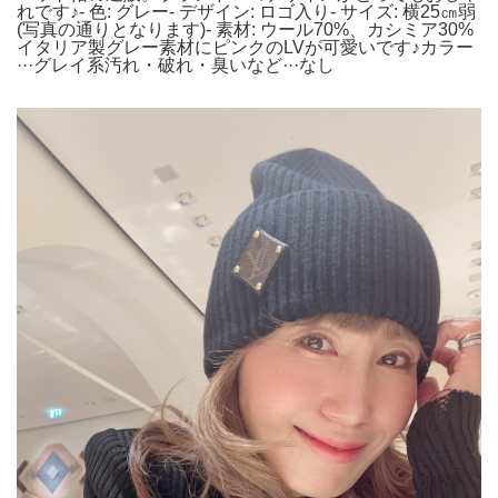
れです♪- 色: グレー- デザイン: ロゴ入り- サイズ: 横25㎝弱
(写真の通りとなります)- 素材: ウール70%、カシミア30%
イタリア製グレー素材にピンクのLVが可愛いです♪カラー
···グレイ系汚れ・破れ・臭いなど···なし