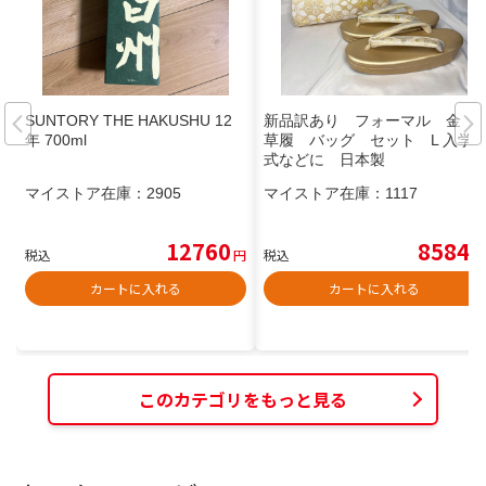
SUNTORY THE HAKUSHU 12
新品訳あり フォーマル 金
年 700ml
草履 バッグ セット L 入学
式などに 日本製
マイストア在庫：
2905
マイストア在庫：
1117
12760
8584
税込
円
税込
円
カートに入れる
カートに入れる
このカテゴリをもっと見る