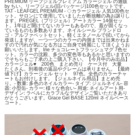
PREMIUM リーフジェルプレミアム カラージェル の通販
by ちい。リーフジェル(旧パッケージ)100色セットです。
TAT - LEAFGEL PREMIUM - ◇カラージェル 人気100色セ
ット。サロンにて使用していましたが断捨離の為お譲りし
ます。PREGEL（プリジェル）アートカラー 14個セッ
ト。1年ほど開けてないカラーもあるので、蓋が固くなっ
ているものも多数あります。ネイルシール ブランドロ
ゴ・アルファベットセット。軽くエタノールで拭いてから
発送しますが、一つ一つのカラーの内側までは出来かねま
すので汚れが気になる方はご自身で綺麗にして頂くようお
願いいたします。Irie チョコレートフラッシュマグ 7色セ
ット。カラーの沈殿、多少の変色等もあるかと思いますの
でそちらもご了承の上ご購入下さい。【今月中のみ出品】
カラージェル♥ 200色 まとめ売り ケース付 大量
たくさん。到着後の返品やクレームは承りません。【最終
値下げ】カラージェル セット 97色。全色のカラーチャ
ートもお付けします。【ジェルネイル用品】まとめ売
り。- 数量: 多色のネイルカラー- タイプ: ジェルネイル- 容
器: 小型缶- カラー: 様々な色合い- 用途: ネイルアート用-
デザイン: ラベルにカラフルなデザインご覧いただきあり
がとうございます。Grace Gel BASE 120ml ネイルベース
コート。