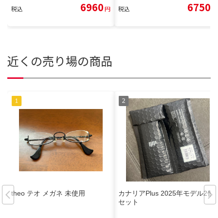
6960
6750
税込
円
税込
円
近くの売り場の商品
theo テオ メガネ 未使用
カナリアPlus 2025年モデル2個
セット