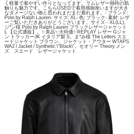
く軽量で着やすい作りとなってます。ラムレザー独特の肌
触りも魅力です。こちらUSEDで着用感御座いますが大き
なダメージない物と思われまだまだ着れます。- ブランド:
Polo by Ralph Lauren- サイズ: XL- 色: ブラック- 素材: レザ
ーご覧いただきありがとうございます。サイズ···XL(LL)。
ジ*ン様 Polo by Ralph Lauren ブラックレザージャケット
L 【公式通販】。✨美品✨大特価✨REPLAY レザー Gジャ
ン トラッカーJK イタリア製 S。ま*み様 The Letters スエ
ードジャケット ブラウン。ジャケット・アウター WTAPS
WA2 / Jacket / Synthetic \"Black\"。セオリー Theory メン
ズ スエード レザージャケット