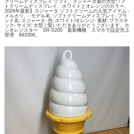
クリームディスプレイ ソフト。スジャータ製の大型ソフ
トクリームディスプレイ、ホワイトとオレンジのカラー。
2026年最新】スジャータ ソフトクリームの人気アイテム -
メルカリ。- モデル名: ソフトクリームディスプレイ- ブラ
ンド名: スジャータ- 色: ホワイト/オレンジ- 素材: プラスチ
ック- サイズ: 大型ご覧いただきありがとうございます。カ
シオレジスター SR-S200 最新機種 スマホで設定売上
管理 683308。