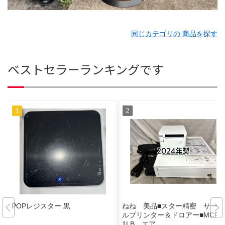
同じカテゴリの 商品を探す
ベストセラーランキングです
POPレジスター 黒
ねね 美品■スター精密 サーマ
ルプリンター＆ドロアー■MCP3
1LB エア