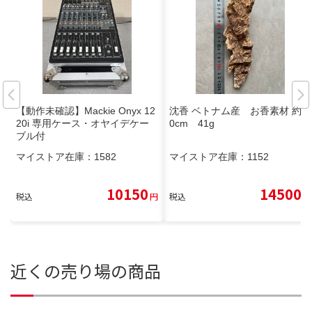
【動作未確認】Mackie Onyx 12
沈香 ベトナム産 お香素材 約2
20i 専用ケース・オヤイデケー
0cm 41g
ブル付
マイストア在庫：
1582
マイストア在庫：
1152
10150
14500
税込
円
税込
円
近くの売り場の商品