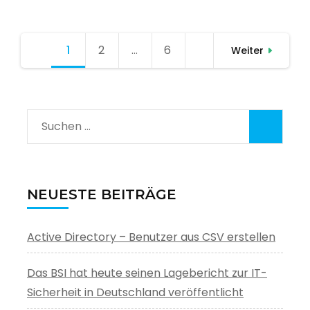
Seitennummerierung
1
Seite
2
Seite
…
6
Seite
Weiter
der
Beiträge
Suchen
nach:
NEUESTE BEITRÄGE
Active Directory – Benutzer aus CSV erstellen
Das BSI hat heute seinen Lagebericht zur IT-
Sicherheit in Deutschland veröffentlicht