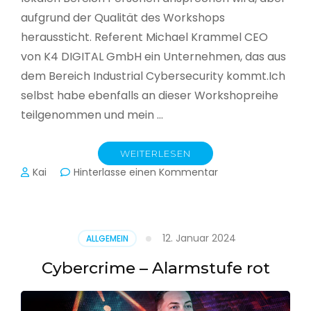
aufgrund der Qualität des Workshops
heraussticht. Referent Michael Krammel CEO
von K4 DIGITAL GmbH ein Unternehmen, das aus
dem Bereich Industrial Cybersecurity kommt.Ich
selbst habe ebenfalls an dieser Workshopreihe
teilgenommen und mein …
WEITERLESEN
zu
Kai
Hinterlasse einen Kommentar
Cyber-
Sicherheit
in
der
12. Januar 2024
ALLGEMEIN
Produktion
Cybercrime – Alarmstufe rot