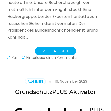
heute offline. Unsere Recherche zeigt, wer
mutmaßlich hinter dem Angriff steckt: Eine
Hackergruppe, bei der Experten Kontakte zum
russischen Geheimdienst vermuten. Der
Präsident des Bundesnachrichtendienst, Bruno
Kahl, hält …
WEITERLESEN
zu
Kai
Hinterlasse einen Kommentar
Cyberwar
–
Die
unsichtbare
16. November 2023
ALLGEMEIN
Schlacht
im
GrundschutzPLUS Aktivator
Netz