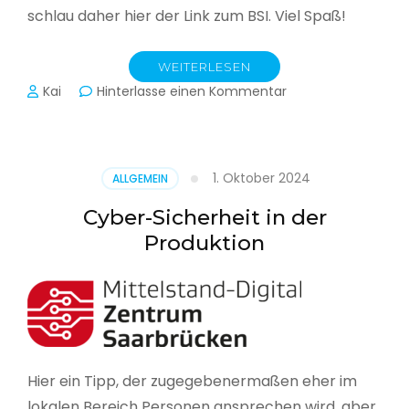
schlau daher hier der Link zum BSI. Viel Spaß!
WEITERLESEN
zu
Kai
Hinterlasse einen Kommentar
Das
BSI
hat
heute
1. Oktober 2024
ALLGEMEIN
seinen
Lagebericht
Cyber-Sicherheit in der
zur
Produktion
IT-
Sicherheit
in
Deutschland
veröffentlicht
Hier ein Tipp, der zugegebenermaßen eher im
lokalen Bereich Personen ansprechen wird, aber