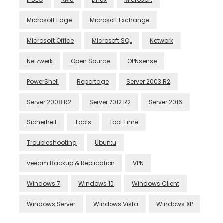
Microsoft Edge
Microsoft Exchange
Microsoft Office
Microsoft SQL
Network
Netzwerk
Open Source
OPNsense
PowerShell
Reportage
Server 2003 R2
Server 2008 R2
Server 2012 R2
Server 2016
Sicherheit
Tools
Tool Time
Troubleshooting
Ubuntu
veeam Backup & Replication
VPN
Windows 7
Windows 10
Windows Client
Windows Server
Windows Vista
Windows XP