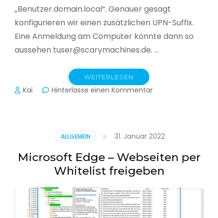
„Benutzer.domain.local“. Genauer gesagt
konfigurieren wir einen zusätzlichen UPN-Suffix.
Eine Anmeldung am Computer könnte dann so
aussehen tuser@scarymachines.de. …
WEITERLESEN
zu
Kai
Hinterlasse einen Kommentar
Zusätzlichen
User
Principal
Name
31. Januar 2022
ALLGEMEIN
(UPN)
im
Microsoft Edge – Webseiten per
Active
Whitelist freigeben
Directory
hinzufügen