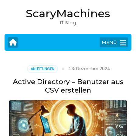
Zum
ScaryMachines
Inhalt
springen
IT Blog
(Eingabetaste
drücken)
MENÜ
23. Dezember 2024
ANLEITUNGEN
Active Directory – Benutzer aus
CSV erstellen