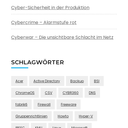
Cyber-Sicherheit in der Produktion
Cybercrime – Alarmstufe rot
Cyberwar – Die unsichtbare Schlacht im Netz
SCHLAGWÖRTER
Acer
Active Directory
Backup
BSI
ChromeOS
CSV
CYBR360
DNS
fabrik6
Firewall
Freeware
Gruppenrichtlinien
Howto
Hyper-V
IPSEC
KMU
Linux
Microsoft