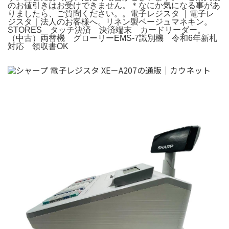
のお値引きはお受けできません。＊なにか気になる事があ
りましたら、ご質問ください。。電子レジスタ
｜電子レ
ジスタ｜法人のお客様へ。リネン製ベージュマネキン。
STORES タッチ決済 決済端末 カードリーダー。
（中古）両替機 グローリーEMS-7識別機 令和6年新札
対応 領収書OK