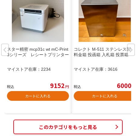
スター精密 mcp31c wt mC-Print
コレクト M-511 ステンレス製
3シリーズ レシートプリンター
料金箱 投函箱 入札箱 投票箱
マイストア在庫：
2234
マイストア在庫：
3616
9152
6000
税込
円
税込
円
カートに入れる
カートに入れる
このカテゴリをもっと見る