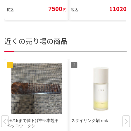
7500
11020
税込
円
税込
円
近くの売り場の商品
✨6/15まで値下げ中✨本鼈甲
スタイリング剤 rmk
ベッコウ クシ