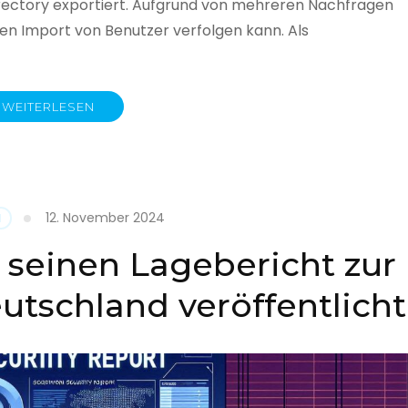
rectory exportiert. Aufgrund von mehreren Nachfragen
 den Import von Benutzer verfolgen kann. Als
WEITERLESEN
y
12. November 2024
N
 seinen Lagebericht zur
eutschland veröffentlicht