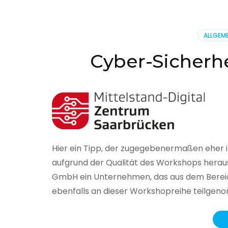
BSI
hat
heute
ALLGEME
seinen
Lageberi
Cyber-Sicherhe
zur
IT-
Sicherhe
in
Deutsch
veröffent
Hier ein Tipp, der zugegebenermaßen eher 
aufgrund der Qualität des Workshops herau
GmbH ein Unternehmen, das aus dem Bereich
ebenfalls an dieser Workshopreihe teilge