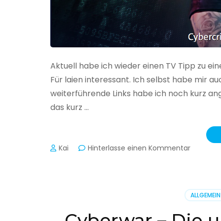
Aktuell habe ich wieder einen TV Tipp zu ei
Für laien interessant. Ich selbst habe mir
weiterführende Links habe ich noch kurz an
das kurz …
zu
Kai
Hinterlasse einen Kommentar
Cybercr
–
Alarmstu
rot
ALLGEMEIN
Cyberwar – Die u