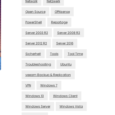
Network
Netzwerk
Open Source
OPNsense
PowerShell
Reportage
Server 2003 R2
Server 2008 R2
Server 2012 R2
Server 2016
Sicherheit
Tools
Tool Time
Troubleshooting
Ubuntu
veeam Backup & Replication
VPN
Windows 7
Windows 10
Windows Client
Windows Server
Windows Vista