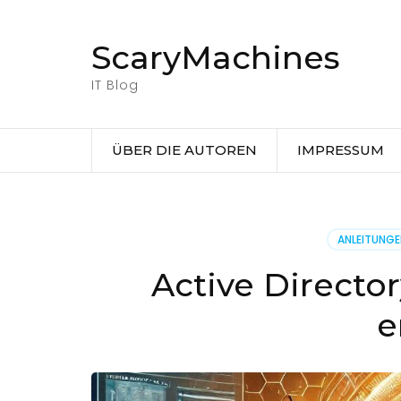
Zum
Inhalt
ScaryMachines
springen
(Eingabetaste
IT Blog
drücken)
ÜBER DIE AUTOREN
IMPRESSUM
ANLEITUNG
Active Directo
e