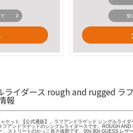
いて
受
る
ダース rough and rugged 
情報
イダース ジャケット 【公式通販】。ラフアンドラゲッド シングルラ
 FACE。ラフアンドラゲッドのシングルライダースです。ROUGH A
と、ストリートのかっこ良さ抜群です。00s 90s GUESS レ