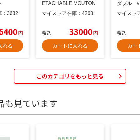
ト
ETACHABLE MOUTON
ダブル vin
COAT
庫：
3632
マイストア在庫：
4268
マイスト
6400
33000
円
円
税込
税込
入れる
カートに入れる
カー
このカテゴリをもっと見る
品も見ています