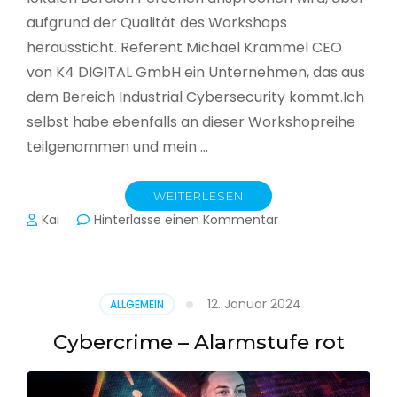
aufgrund der Qualität des Workshops
heraussticht. Referent Michael Krammel CEO
von K4 DIGITAL GmbH ein Unternehmen, das aus
dem Bereich Industrial Cybersecurity kommt.Ich
selbst habe ebenfalls an dieser Workshopreihe
teilgenommen und mein …
WEITERLESEN
zu
Kai
Hinterlasse einen Kommentar
Cyber-
Sicherheit
in
der
12. Januar 2024
ALLGEMEIN
Produktion
Cybercrime – Alarmstufe rot