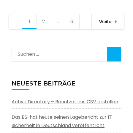
Seitennummerierung
1
Seite
2
Seite
…
6
Seite
Weiter
der
Beiträge
Suchen
nach:
NEUESTE BEITRÄGE
Active Directory – Benutzer aus CSV erstellen
Das BSI hat heute seinen Lagebericht zur IT-
Sicherheit in Deutschland veröffentlicht