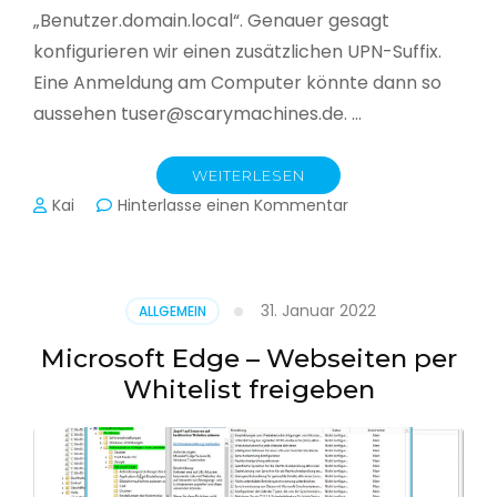
„Benutzer.domain.local“. Genauer gesagt
konfigurieren wir einen zusätzlichen UPN-Suffix.
Eine Anmeldung am Computer könnte dann so
aussehen tuser@scarymachines.de. …
WEITERLESEN
zu
Kai
Hinterlasse einen Kommentar
Zusätzlichen
User
Principal
Name
31. Januar 2022
ALLGEMEIN
(UPN)
im
Microsoft Edge – Webseiten per
Active
Whitelist freigeben
Directory
hinzufügen