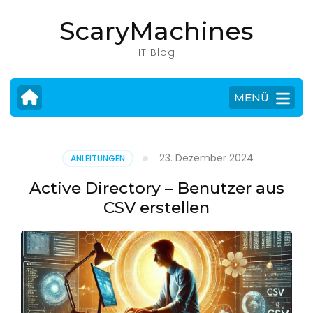
Zum
ScaryMachines
Inhalt
springen
IT Blog
(Eingabetaste
drücken)
MENÜ
23. Dezember 2024
ANLEITUNGEN
Active Directory – Benutzer aus
CSV erstellen