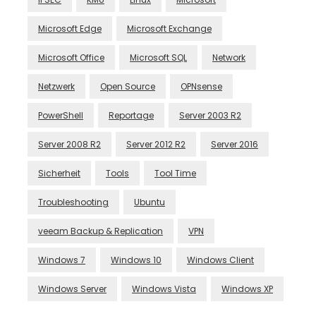
Microsoft Edge
Microsoft Exchange
Microsoft Office
Microsoft SQL
Network
Netzwerk
Open Source
OPNsense
PowerShell
Reportage
Server 2003 R2
Server 2008 R2
Server 2012 R2
Server 2016
Sicherheit
Tools
Tool Time
Troubleshooting
Ubuntu
veeam Backup & Replication
VPN
Windows 7
Windows 10
Windows Client
Windows Server
Windows Vista
Windows XP