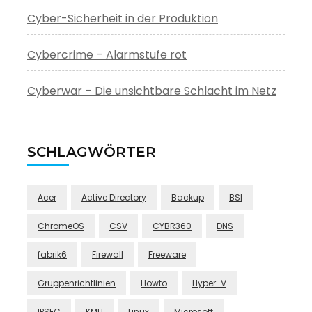
Cyber-Sicherheit in der Produktion
Cybercrime – Alarmstufe rot
Cyberwar – Die unsichtbare Schlacht im Netz
SCHLAGWÖRTER
Acer
Active Directory
Backup
BSI
ChromeOS
CSV
CYBR360
DNS
fabrik6
Firewall
Freeware
Gruppenrichtlinien
Howto
Hyper-V
IPSEC
KMU
Linux
Microsoft