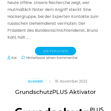
heute offline. Unsere Recherche zeigt, wer
mutmaßlich hinter dem Angriff steckt: Eine
Hackergruppe, bei der Experten Kontakte zum
russischen Geheimdienst vermuten. Der
Präsident des Bundesnachrichtendienst, Bruno
Kahl, hält …
WEITERLESEN
zu
Kai
Hinterlasse einen Kommentar
Cyberwar
–
Die
unsichtbare
16. November 2023
ALLGEMEIN
Schlacht
im
GrundschutzPLUS Aktivator
Netz