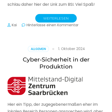
schlau daher hier der Link zum BSI. Viel Spaß!
WEITERLESEN
zu
Kai
Hinterlasse einen Kommentar
Das
BSI
hat
heute
1. Oktober 2024
ALLGEMEIN
seinen
Lagebericht
Cyber-Sicherheit in der
zur
Produktion
IT-
Sicherheit
in
Deutschland
veröffentlicht
Hier ein Tipp, der zugegebenermaßen eher im
lokalen Bereich Personen ansprechen wird, aber