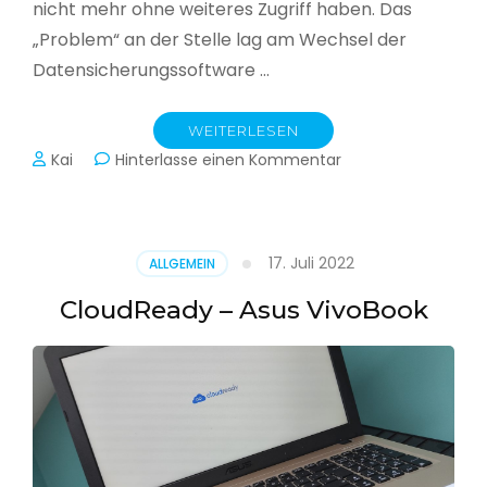
nicht mehr ohne weiteres Zugriff haben. Das
„Problem“ an der Stelle lag am Wechsel der
Datensicherungssoftware …
WEITERLESEN
zu
Kai
Hinterlasse einen Kommentar
Alle
Jahre
wieder
–
17. Juli 2022
ALLGEMEIN
Jahressicherung
CloudReady – Asus VivoBook