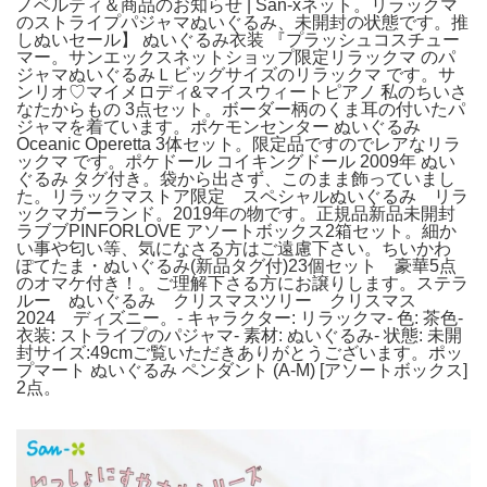
ノベルティ＆商品のお知らせ | San-xネット。リラックマ
のストライプパジャマぬいぐるみ、未開封の状態です。推
しぬいセール】 ぬいぐるみ衣装 『プラッシュコスチュー
マー。サンエックスネットショップ限定リラックマ のパ
ジャマぬいぐるみＬビッグサイズのリラックマ です。サ
ンリオ♡マイメロディ&マイスウィートピアノ 私のちいさ
なたからもの 3点セット。ボーダー柄のくま耳の付いたパ
ジャマを着ています。ポケモンセンター ぬいぐるみ
Oceanic Operetta 3体セット。限定品ですのでレアなリラ
ックマ です。ポケドール コイキングドール 2009年 ぬい
ぐるみ タグ付き。袋から出さず、このまま飾っていまし
た。リラックマストア限定 スペシャルぬいぐるみ リラ
ックマガーランド。2019年の物です。正規品新品未開封
ラブブPINFORLOVE アソートボックス2箱セット。細か
い事や匂い等、気になさる方はご遠慮下さい。ちいかわ
ぽてたま・ぬいぐるみ(新品タグ付)23個セット 豪華5点
のオマケ付き！。ご理解下さる方にお譲りします。ステラ
ルー ぬいぐるみ クリスマスツリー クリスマス
2024 ディズニー。- キャラクター: リラックマ- 色: 茶色-
衣装: ストライプのパジャマ- 素材: ぬいぐるみ- 状態: 未開
封サイズ:49cmご覧いただきありがとうございます。ポッ
プマート ぬいぐるみ ペンダント (A-M) [アソートボックス]
2点。