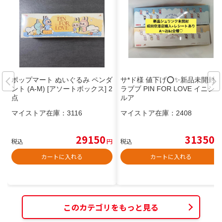
ポップマート ぬいぐるみ ペンダ
サ*ド様 値下げ⭕️✨新品未開封✨
ント (A-M) [アソートボックス] 2
ラブブ PIN FOR LOVE イニシャ
点
ルア
マイストア在庫：
3116
マイストア在庫：
2408
29150
31350
税込
円
税込
円
カートに入れる
カートに入れる
このカテゴリをもっと見る