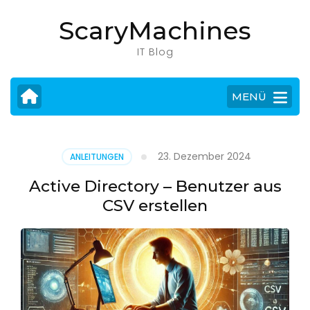
Zum
ScaryMachines
Inhalt
springen
IT Blog
(Eingabetaste
drücken)
MENÜ
23. Dezember 2024
ANLEITUNGEN
Active Directory – Benutzer aus
CSV erstellen