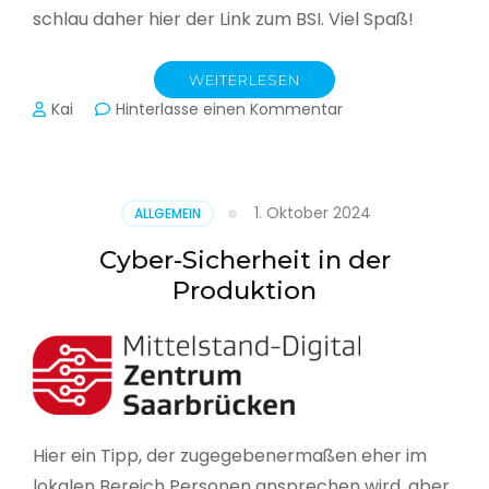
schlau daher hier der Link zum BSI. Viel Spaß!
WEITERLESEN
zu
Kai
Hinterlasse einen Kommentar
Das
BSI
hat
heute
1. Oktober 2024
ALLGEMEIN
seinen
Lagebericht
Cyber-Sicherheit in der
zur
Produktion
IT-
Sicherheit
in
Deutschland
veröffentlicht
Hier ein Tipp, der zugegebenermaßen eher im
lokalen Bereich Personen ansprechen wird, aber