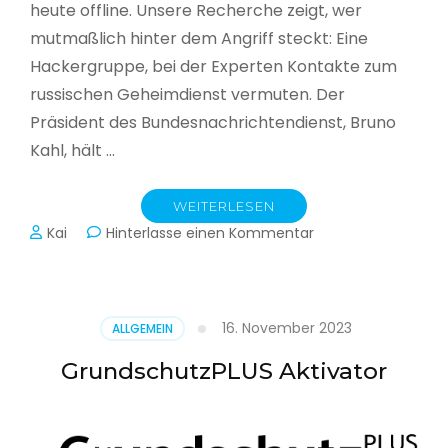
heute offline. Unsere Recherche zeigt, wer
mutmaßlich hinter dem Angriff steckt: Eine
Hackergruppe, bei der Experten Kontakte zum
russischen Geheimdienst vermuten. Der
Präsident des Bundesnachrichtendienst, Bruno
Kahl, hält …
WEITERLESEN
zu
Kai
Hinterlasse einen Kommentar
Cyberwar
–
Die
unsichtbare
16. November 2023
ALLGEMEIN
Schlacht
im
GrundschutzPLUS Aktivator
Netz