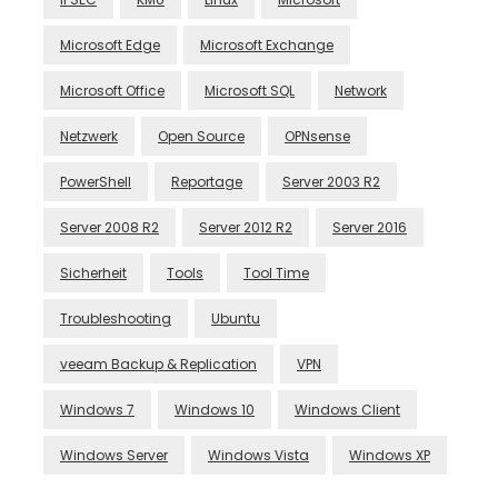
Microsoft Edge
Microsoft Exchange
Microsoft Office
Microsoft SQL
Network
Netzwerk
Open Source
OPNsense
PowerShell
Reportage
Server 2003 R2
Server 2008 R2
Server 2012 R2
Server 2016
Sicherheit
Tools
Tool Time
Troubleshooting
Ubuntu
veeam Backup & Replication
VPN
Windows 7
Windows 10
Windows Client
Windows Server
Windows Vista
Windows XP