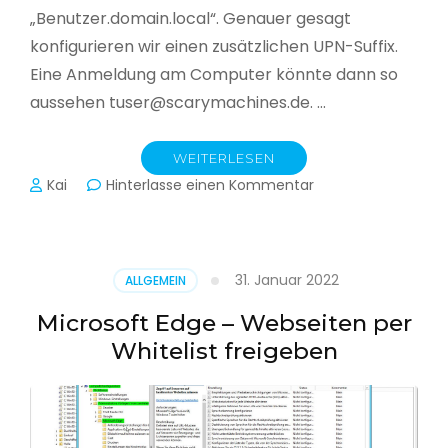
„Benutzer.domain.local“. Genauer gesagt
konfigurieren wir einen zusätzlichen UPN-Suffix.
Eine Anmeldung am Computer könnte dann so
aussehen tuser@scarymachines.de. …
WEITERLESEN
zu
Kai
Hinterlasse einen Kommentar
Zusätzlichen
User
Principal
Name
31. Januar 2022
ALLGEMEIN
(UPN)
im
Microsoft Edge – Webseiten per
Active
Whitelist freigeben
Directory
hinzufügen