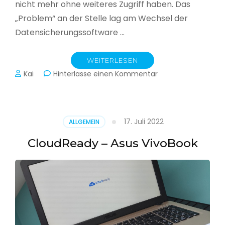
nicht mehr ohne weiteres Zugriff haben. Das
„Problem“ an der Stelle lag am Wechsel der
Datensicherungssoftware …
WEITERLESEN
zu
Kai
Hinterlasse einen Kommentar
Alle
Jahre
wieder
–
17. Juli 2022
ALLGEMEIN
Jahressicherung
CloudReady – Asus VivoBook