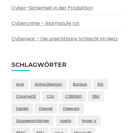
Cyber-Sicherheit in der Produktion
Cybercrime – Alarmstufe rot
Cyberwar – Die unsichtbare Schlacht im Netz
SCHLAGWÖRTER
Acer
Active Directory
Backup
BSI
ChromeOS
CSV
CYBR360
DNS
fabrik6
Firewall
Freeware
Gruppenrichtlinien
Howto
Hyper-V
IPSEC
KMU
Linux
Microsoft