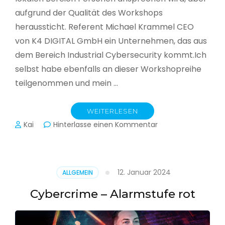
aufgrund der Qualität des Workshops
heraussticht. Referent Michael Krammel CEO
von K4 DIGITAL GmbH ein Unternehmen, das aus
dem Bereich Industrial Cybersecurity kommt.Ich
selbst habe ebenfalls an dieser Workshopreihe
teilgenommen und mein …
WEITERLESEN
zu
Kai
Hinterlasse einen Kommentar
Cyber-
Sicherheit
in
der
12. Januar 2024
ALLGEMEIN
Produktion
Cybercrime – Alarmstufe rot