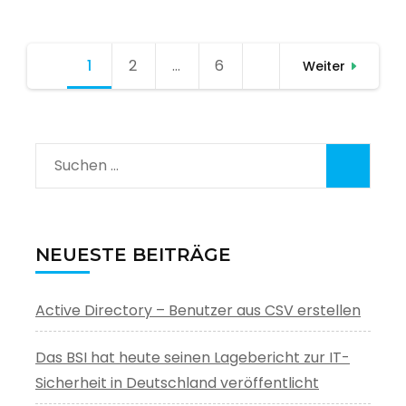
Seitennummerierung
1
Seite
2
Seite
…
6
Seite
Weiter
der
Beiträge
Suchen
nach:
NEUESTE BEITRÄGE
Active Directory – Benutzer aus CSV erstellen
Das BSI hat heute seinen Lagebericht zur IT-
Sicherheit in Deutschland veröffentlicht