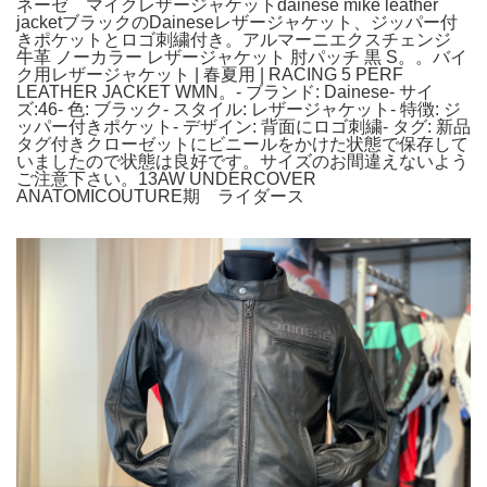
ネーゼ マイクレザージャケットdainese mike leather
jacketブラックのDaineseレザージャケット、ジッパー付
きポケットとロゴ刺繍付き。アルマーニエクスチェンジ
牛革 ノーカラー レザージャケット 肘パッチ 黒 S。。バイ
ク用レザージャケット | 春夏用 | RACING 5 PERF
LEATHER JACKET WMN。- ブランド: Dainese- サイ
ズ:46- 色: ブラック- スタイル: レザージャケット- 特徴: ジ
ッパー付きポケット- デザイン: 背面にロゴ刺繍- タグ: 新品
タグ付きクローゼットにビニールをかけた状態で保存して
いましたので状態は良好です。サイズのお間違えないよう
ご注意下さい。13AW UNDERCOVER
ANATOMICOUTURE期 ライダース