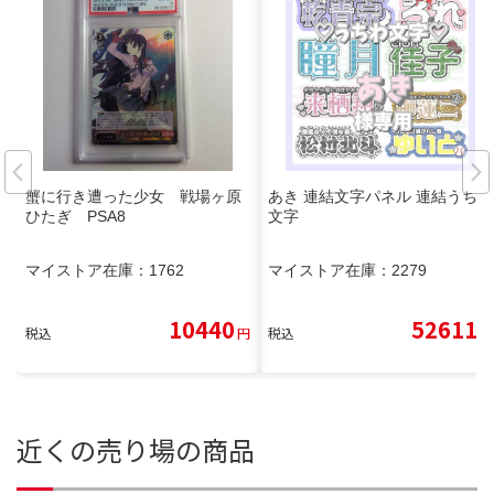
蟹に行き遭った少女 戦場ヶ原
あき 連結文字パネル 連結うちわ
ひたぎ PSA8
文字
マイストア在庫：
1762
マイストア在庫：
2279
10440
52611
税込
円
税込
円
近くの売り場の商品