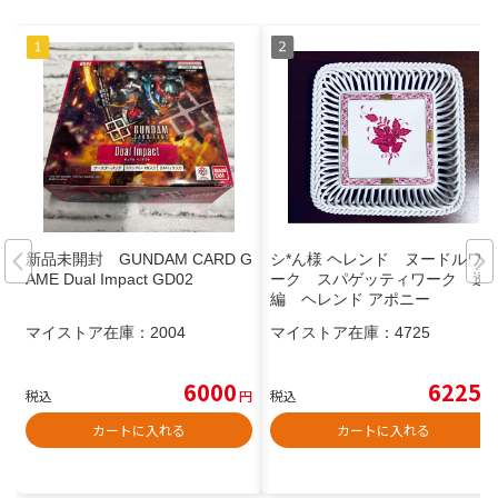
新品未開封 GUNDAM CARD G
シ*ん様 ヘレンド ヌードルワ
AME Dual Impact GD02
ーク スパゲッティワーク 透
編 ヘレンド アポニー
マイストア在庫：
2004
マイストア在庫：
4725
6000
6225
税込
円
税込
円
カートに入れる
カートに入れる