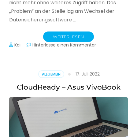
nicht mehr ohne weiteres Zugriff haben. Das
„Problem“ an der Stelle lag am Wechsel der
Datensicherungssoftware …
WEITERLESEN
zu
Kai
Hinterlasse einen Kommentar
Alle
Jahre
wieder
–
17. Juli 2022
ALLGEMEIN
Jahressicherung
CloudReady – Asus VivoBook