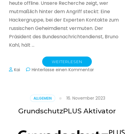
heute offline. Unsere Recherche zeigt, wer
mutmaßlich hinter dem Angriff steckt: Eine
Hackergruppe, bei der Experten Kontakte zum
russischen Geheimdienst vermuten. Der
Präsident des Bundesnachrichtendienst, Bruno
Kahl, hält …
WEITERLESEN
zu
Kai
Hinterlasse einen Kommentar
Cyberwar
–
Die
unsichtbare
16. November 2023
ALLGEMEIN
Schlacht
im
GrundschutzPLUS Aktivator
Netz