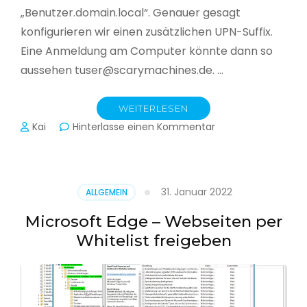
„Benutzer.domain.local“. Genauer gesagt
konfigurieren wir einen zusätzlichen UPN-Suffix.
Eine Anmeldung am Computer könnte dann so
aussehen tuser@scarymachines.de. …
WEITERLESEN
zu
Kai
Hinterlasse einen Kommentar
Zusätzlichen
User
Principal
Name
31. Januar 2022
ALLGEMEIN
(UPN)
im
Microsoft Edge – Webseiten per
Active
Whitelist freigeben
Directory
hinzufügen