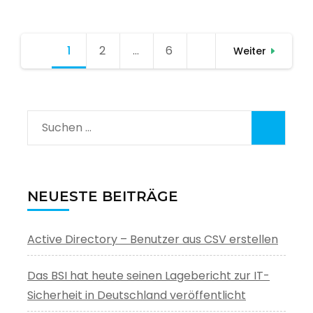
Seitennummerierung
1
Seite
2
Seite
…
6
Seite
Weiter
der
Beiträge
Suchen
nach:
NEUESTE BEITRÄGE
Active Directory – Benutzer aus CSV erstellen
Das BSI hat heute seinen Lagebericht zur IT-
Sicherheit in Deutschland veröffentlicht