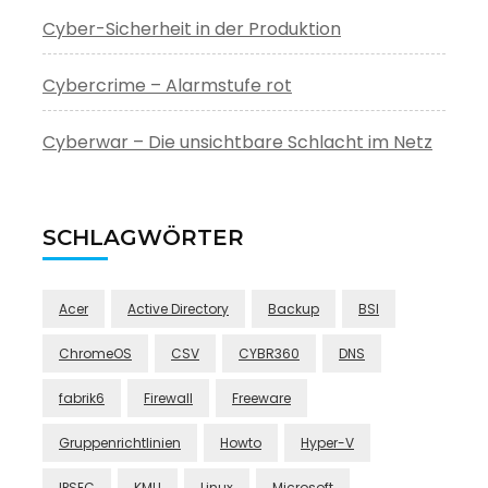
Cyber-Sicherheit in der Produktion
Cybercrime – Alarmstufe rot
Cyberwar – Die unsichtbare Schlacht im Netz
SCHLAGWÖRTER
Acer
Active Directory
Backup
BSI
ChromeOS
CSV
CYBR360
DNS
fabrik6
Firewall
Freeware
Gruppenrichtlinien
Howto
Hyper-V
IPSEC
KMU
Linux
Microsoft