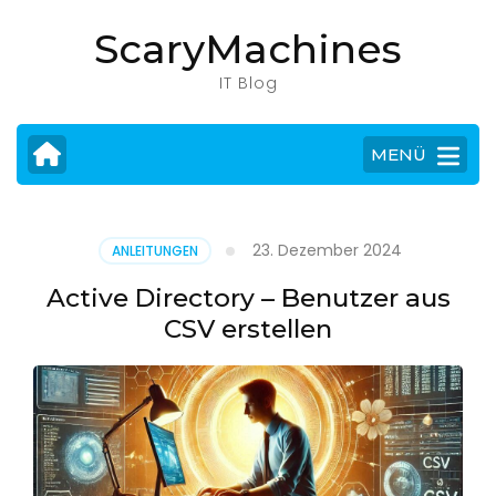
Zum
ScaryMachines
Inhalt
springen
IT Blog
(Eingabetaste
drücken)
MENÜ
23. Dezember 2024
ANLEITUNGEN
Active Directory – Benutzer aus
CSV erstellen