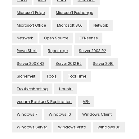
Microsoft Edge
Microsoft Exchange
Microsoft Office
Microsoft SQL
Network
Netzwerk
Open Source
OPNsense
PowerShell
Reportage
Server 2003 R2
Server 2008 R2
Server 2012 R2
Server 2016
Sicherheit
Tools
Tool Time
Troubleshooting
Ubuntu
veeam Backup & Replication
VPN
Windows 7
Windows 10
Windows Client
Windows Server
Windows Vista
Windows XP