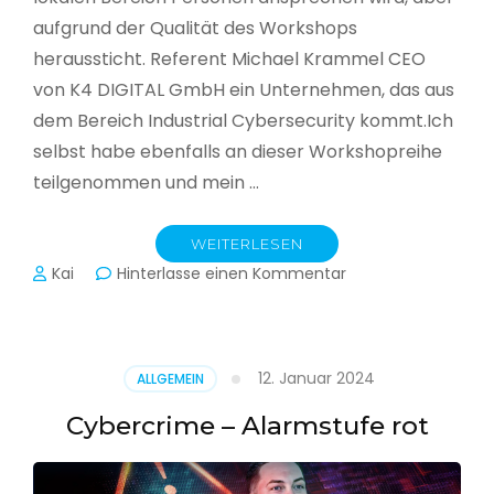
aufgrund der Qualität des Workshops
heraussticht. Referent Michael Krammel CEO
von K4 DIGITAL GmbH ein Unternehmen, das aus
dem Bereich Industrial Cybersecurity kommt.Ich
selbst habe ebenfalls an dieser Workshopreihe
teilgenommen und mein …
WEITERLESEN
zu
Kai
Hinterlasse einen Kommentar
Cyber-
Sicherheit
in
der
12. Januar 2024
ALLGEMEIN
Produktion
Cybercrime – Alarmstufe rot