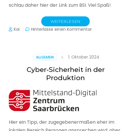
schlau daher hier der Link zum BSI. Viel Spaß!
WEITERLESEN
zu
Kai
Hinterlasse einen Kommentar
Das
BSI
hat
heute
1. Oktober 2024
ALLGEMEIN
seinen
Lagebericht
Cyber-Sicherheit in der
zur
Produktion
IT-
Sicherheit
in
Deutschland
veröffentlicht
Hier ein Tipp, der zugegebenermaßen eher im
lokalen Bereich Personen ansprechen wird, aber