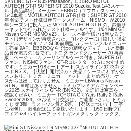
SKYLINE GT-R R35 Preseason。EBBRO MOTUL
AUTECH GT-R SUPER GT 2010 Suzuka Test 1/43スケー
ル【商品詳細】メーカー：EBBRO（エブロ）スケール：
1/43車種：MOTUL AUTECH GT-R仕様：SUPER GT 2010
年 鈴鹿テスト仕様日産ワークスチーム「NISMO」が2010
年シーズンに投入した MOTUL AUTECH GT-R の、鈴鹿サ
ーキットで行われたテスト仕様モデルです。1/64 Mini GT
Nissan GT-R NISMO #23 。レース本番仕様とは異なるテ
スト用デザインが再現された、コレクターには嬉しい限定
モデル。トヨタ ノア Si 80前期型 カラーサンプルミニカー
非売品 9AF。EBBROならではの精密なディテールと塗装
品質が魅力の1台です。トヨタ ランドクルーザー 70 再再
販 ベージュ カラーサンプルケース付き。SUPER GT
ファン、NISMOファン、GT-Rコレクターの方におすすめ
です。ミニカー1/18オートアート スカイライン(DR30) タ
ーボ RS-X。【状態】開封済み・美品／ケースにわずかな
スレあり。トミカ ミニカー セット まとめ売り。ケー
スからは出しておりません。ミニカー LBWorks Nissan
GT-R。※箱はありません。トミカプレミアムキャンペー
ン2025 スカイライン GT-R (BNR32)。※詳細は写真をご
確認ください。ミニカー TOYOTA GR Yaris Rally 2 Rally
Sweden2024。※お値下げ交渉は、ご遠慮下さい。トミカ
くじ 第3弾 ラストワン賞と2等。【発送について】丁寧
に梱包し、匿名配送にて発送いたします。1/50 日野プロ
フィア6×4 ハイルーフ ライトガンメタリック トラクタ。