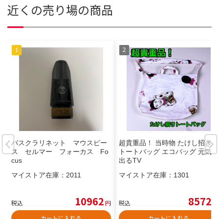
近くの売り場の商品
バスクラリネット マウスピー
超貴重品！ 当時物 たけし招き
ス セルマー フォーカス Fo
トートバッグ エコバッグ 元気が
cus
出るTV
マイストア在庫：
2011
マイストア在庫：
1301
10962
8572
税込
円
税込
円
カートに入れる
カートに入れる