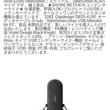
Alias [USB] SteelSeries｜スティール。SteelSeries ALIAS
マイク です。極上美品 ★SHURE BETA 87A コンデンサ
ーマイク★ 付属多数。即購入OK♪プログレードのUSBコ
ンデンサーマイクで、オールインワンのサウンドスタジオ
機能を備えています。【09】Digidesign DB25-XLRF オー
ディオケーブル D-sub。SteelSeries Alias USB-Mikrofon
für PC。新品 未開封品です。新しいマイクを購入したので
出品いたします。配信機器・PA機器・レコーディング機
器 Violet Desigb Black Knight。BOSS ( ボス ) DI-1 定番ダ
イレクトボックス(DI)。- ブランド: SteelSeries- モデル名:
Alias- タイプ: USBコンデンサーマイク- 機能: オールイン
ワンサウンドスタジオ- デザイン: デンマークデザイン- 接
続端子: USB- 用途: PC用- 特長: プログレードご覧いただ
きありがとうございます。