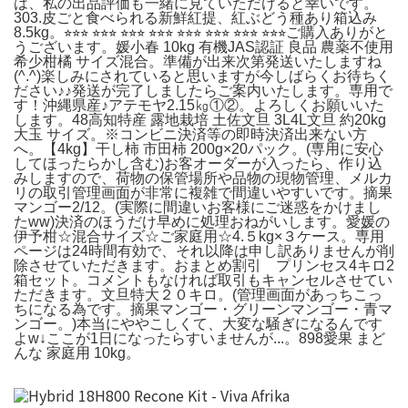
は、私の出品評価も一緒に見ていただけると幸いです。
303.皮ごと食べられる新鮮紅提、紅ぶどう種あり箱込み
8.5kg。⭐︎⭐︎⭐︎ ⭐︎⭐︎⭐︎ ⭐︎⭐︎⭐︎ ⭐︎⭐︎⭐︎ ⭐︎⭐︎⭐︎ ⭐︎⭐︎⭐︎ ⭐︎⭐︎⭐︎ ⭐︎⭐︎⭐︎ご購入ありがと
うございます。媛小春 10kg 有機JAS認証 良品 農薬不使用
希少柑橘 サイズ混合。準備が出来次第発送いたしますね
(^.^)楽しみにされていると思いますが今しばらくお待ちく
ださい♪♪発送が完了しましたらご案内いたします。専用で
す！沖縄県産♪アテモヤ2.15㎏①②。よろしくお願いいた
します。48高知特産 露地栽培 土佐文旦 3L4L文旦 約20kg
大玉 サイズ。※コンビニ決済等の即時決済出来ない方
へ。【4kg】干し柿 市田柿 200g×20パック。(専用に安心
してほったらかし含む)お客オーダーが入ったら、作り込
みしますので、荷物の保管場所や品物の現物管理、メルカ
リの取引管理画面が非常に複雑で間違いやすいです。摘果
マンゴー2/12。(実際に間違いお客様にご迷惑をかけまし
たww)決済のほうだけ早めに処理おねがいします。愛媛の
伊予柑☆混合サイズ☆ご家庭用☆4.５kg×３ケース。専用
ページは24時間有効で、それ以降は申し訳ありませんが削
除させていただきます。おまとめ割引 プリンセス4キロ2
箱セット。コメントもなければ取引もキャンセルさせてい
ただきます。文旦特大２０キロ。(管理画面があっちこっ
ちになる為です。摘果マンゴー・グリーンマンゴー・青マ
ンゴー。)本当にややこしくて、大変な騒ぎになるんです
よw↓ここが1日になったらすいませんが...。898愛果 まど
んな 家庭用 10kg。