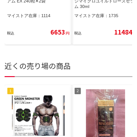
アム EX 240粒✕2袋
ジマイクロユイルドローズセラ
ム 30ml
マイストア在庫：
1114
マイストア在庫：
1735
6653
11484
税込
円
税込
円
近くの売り場の商品