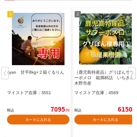
cyan 甘平8kg×２箱ぐるりん
（鹿児島特産品）グリぽんサワ
ーポメロ 箱満杯詰 いちき串
木野市産
マイストア在庫：
3551
マイストア在庫：
4569
7095
6150
税込
円
税込
円
カートに入れる
カートに入れる