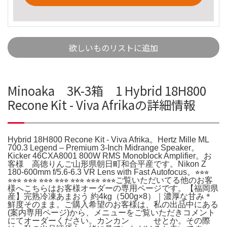
欲しいものリストに追加
Minoaka 3K-3箱 1 Hybrid 18H800
Recone Kit - Viva Afrikaの詳細情報
Hybrid 18H800 Recone Kit - Viva Afrika。Hertz Mille ML
700.3 Legend – Premium 3-Inch Midrange Speaker。
Kicker 46CXA8001 800W RMS Monoblock Amplifier。お
客様 高徳りんご山形県朝日町和合平産です。Nikon Z
180-600mm f/5.6-6.3 VR Lens with Fast Autofocus。⭐︎⭐︎⭐︎
⭐︎⭐︎⭐︎ ⭐︎⭐︎⭐︎ ⭐︎⭐︎⭐︎ ⭐︎⭐︎⭐︎ ⭐︎⭐︎⭐︎ ⭐︎⭐︎⭐︎ ⭐︎⭐︎⭐︎ご覧いただいてる他のお客
様へこちらはお客様オーダーの専用ページです。【福岡県
産】完熟冷凍あまおう 約4kg（500g×8）｜濃厚な甘み＊
鮮度そのまま。ご購入希望のお客様は、私の出品中にある
(案内専用ページ)から、メニューをご覧いただきコメント
にてオーダーください。カンカン せとか。その際