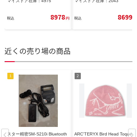
マイストア在庫：
4975
マイストア在庫：
2043
8978
8699
税込
円
税込
円
近くの売り場の商品
スター精密SM-S210i Bluetooth
ARC'TERYX Bird Head Toque