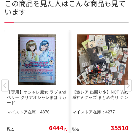
この商品を見た人はこんな商品も見て
います
【専用】オシャレ魔女 ラブ and
【激レア 出回り少】NCT WayV
ベリー クリアオシャレまほうカ
威神V グッズ まとめ売り テン
ード
マイストア在庫：
4876
マイストア在庫：
4277
6444
35510
税込
円
税込
円