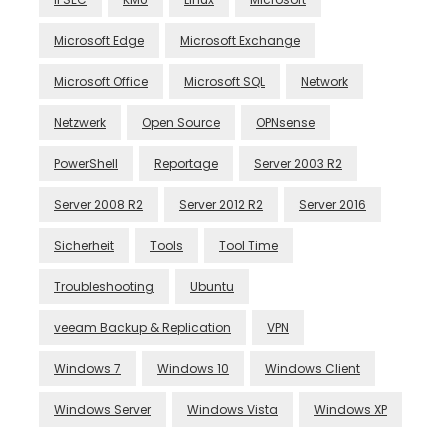
Microsoft Edge
Microsoft Exchange
Microsoft Office
Microsoft SQL
Network
Netzwerk
Open Source
OPNsense
PowerShell
Reportage
Server 2003 R2
Server 2008 R2
Server 2012 R2
Server 2016
Sicherheit
Tools
Tool Time
Troubleshooting
Ubuntu
veeam Backup & Replication
VPN
Windows 7
Windows 10
Windows Client
Windows Server
Windows Vista
Windows XP