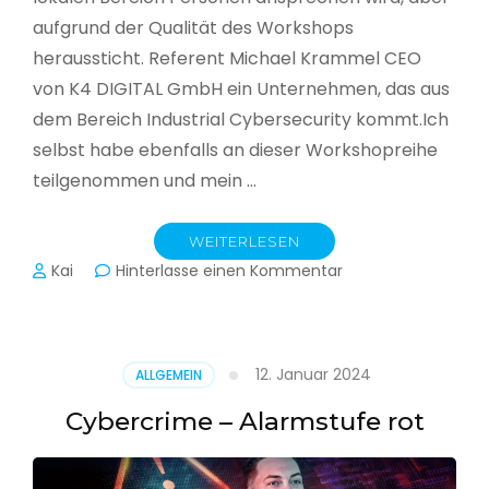
aufgrund der Qualität des Workshops
heraussticht. Referent Michael Krammel CEO
von K4 DIGITAL GmbH ein Unternehmen, das aus
dem Bereich Industrial Cybersecurity kommt.Ich
selbst habe ebenfalls an dieser Workshopreihe
teilgenommen und mein …
WEITERLESEN
zu
Kai
Hinterlasse einen Kommentar
Cyber-
Sicherheit
in
der
12. Januar 2024
ALLGEMEIN
Produktion
Cybercrime – Alarmstufe rot