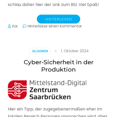
schlau daher hier der Link zum BSI. Viel Spaß!
WEITERLESEN
zu
Kai
Hinterlasse einen Kommentar
Das
BSI
hat
heute
1. Oktober 2024
ALLGEMEIN
seinen
Lagebericht
Cyber-Sicherheit in der
zur
Produktion
IT-
Sicherheit
in
Deutschland
veröffentlicht
Hier ein Tipp, der zugegebenermaßen eher im
lokalen Bereich Personen ansprechen wird, aber