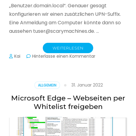
„Benutzer.domain.local“. Genauer gesagt
konfigurieren wir einen zusätzlichen UPN-Suffix.
Eine Anmeldung am Computer könnte dann so
aussehen tuser@scarymachines.de. …
WEITERLESEN
zu
Kai
Hinterlasse einen Kommentar
Zusätzlichen
User
Principal
Name
31. Januar 2022
ALLGEMEIN
(UPN)
im
Microsoft Edge – Webseiten per
Active
Whitelist freigeben
Directory
hinzufügen