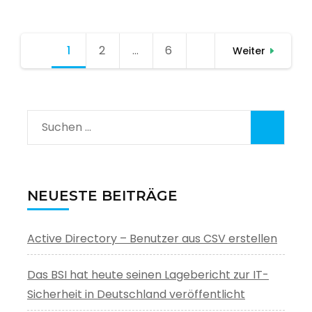
Seitennummerierung
1
Seite
2
Seite
…
6
Seite
Weiter
der
Beiträge
Suchen
nach:
NEUESTE BEITRÄGE
Active Directory – Benutzer aus CSV erstellen
Das BSI hat heute seinen Lagebericht zur IT-
Sicherheit in Deutschland veröffentlicht