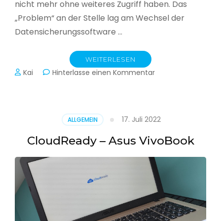
nicht mehr ohne weiteres Zugriff haben. Das
„Problem“ an der Stelle lag am Wechsel der
Datensicherungssoftware …
WEITERLESEN
zu
Kai
Hinterlasse einen Kommentar
Alle
Jahre
wieder
–
17. Juli 2022
ALLGEMEIN
Jahressicherung
CloudReady – Asus VivoBook