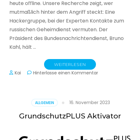
heute offline. Unsere Recherche zeigt, wer
mutmaßlich hinter dem Angriff steckt: Eine
Hackergruppe, bei der Experten Kontakte zum
russischen Geheimdienst vermuten. Der
Präsident des Bundesnachrichtendienst, Bruno
Kahl, hält …
WEITERLESEN
zu
Kai
Hinterlasse einen Kommentar
Cyberwar
–
Die
unsichtbare
16. November 2023
ALLGEMEIN
Schlacht
im
GrundschutzPLUS Aktivator
Netz