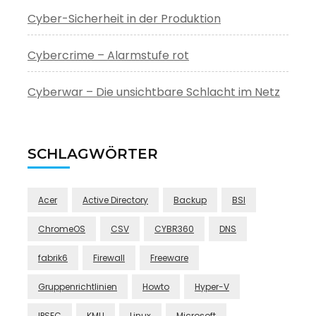
Cyber-Sicherheit in der Produktion
Cybercrime – Alarmstufe rot
Cyberwar – Die unsichtbare Schlacht im Netz
SCHLAGWÖRTER
Acer
Active Directory
Backup
BSI
ChromeOS
CSV
CYBR360
DNS
fabrik6
Firewall
Freeware
Gruppenrichtlinien
Howto
Hyper-V
IPSEC
KMU
Linux
Microsoft