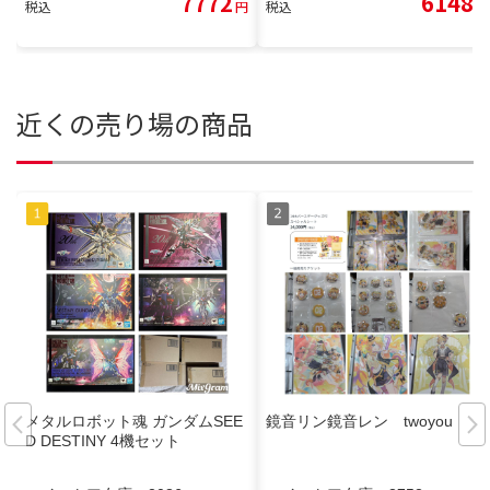
7772
6148
税込
円
税込
円
近くの売り場の商品
メタルロボット魂 ガンダムSEE
鏡音リン鏡音レン twoyou
D DESTINY 4機セット