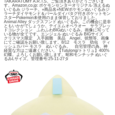
TAKARATOMY A.R.T.S。ご覧頂きありがとうございま
す。Amazon.co.jp: ポケモンセンターオリジナル 洗えるぬ
いぐるみ ジラーチ。⭐︎商品名⭐︎NEWポケモンぬいぐるみジ
ラーチダイヤモンド＆パールダイパタグ付きポケットモン
スターPokemon未使用のまま保管しておりました。
Animal Alley ダックスフンド ぬいぐるみ。この機会に是非
ともいかがでしょうか。テイエムオペラオー サラブレッ
ドコレクション ふわふわBIGぬいぐるみ。画像に写って
いる物が全てです。エンジェル ぬいぐるみ BIGサイズ
クリスマス限定 入手困難 美品 Angel。状態等、画像
にてご確認をお願い致します。8/12 モスラ 幼虫 ティ
ッシュカバー モスラ ぬいぐるみ。 自宅管理の為、神
経質な方はご遠慮ください。【Tutulong/トトリュ】400%
幻蝶。よろしくお願い致します。昭和モンチッチ ぬいぐ
るみLサイズ。管理番号:25-11-27タ