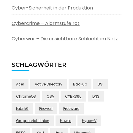
Cyber-Sicherheit in der Produktion
Cybercrime – Alarmstufe rot
Cyberwar – Die unsichtbare Schlacht im Netz
SCHLAGWÖRTER
Acer
Active Directory
Backup
BSI
ChromeOS
CSV
CYBR360
DNS
fabrik6
Firewall
Freeware
Gruppenrichtlinien
Howto
Hyper-V
IPSEC
KMU
Linux
Microsoft