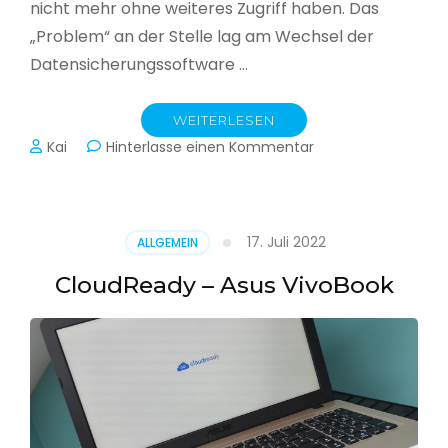
nicht mehr ohne weiteres Zugriff haben. Das
„Problem“ an der Stelle lag am Wechsel der
Datensicherungssoftware …
WEITERLESEN
zu
Kai
Hinterlasse einen Kommentar
Alle
Jahre
wieder
–
17. Juli 2022
ALLGEMEIN
Jahressicherung
CloudReady – Asus VivoBook