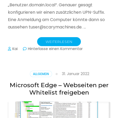
„Benutzer.domain.local“. Genauer gesagt
konfigurieren wir einen zusätzlichen UPN-Suffix.
Eine Anmeldung am Computer könnte dann so
aussehen tuser@scarymachines.de. …
WEITERLESEN
zu
Kai
Hinterlasse einen Kommentar
Zusätzlichen
User
Principal
Name
31. Januar 2022
ALLGEMEIN
(UPN)
im
Microsoft Edge – Webseiten per
Active
Whitelist freigeben
Directory
hinzufügen