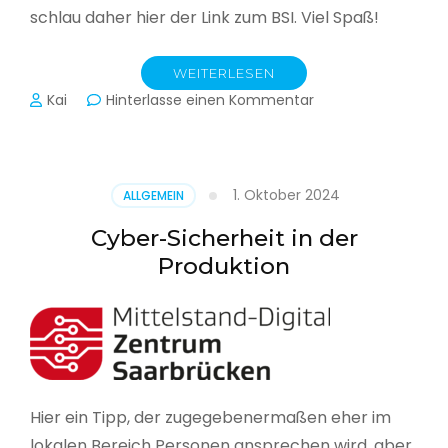
schlau daher hier der Link zum BSI. Viel Spaß!
WEITERLESEN
zu
Kai
Hinterlasse einen Kommentar
Das
BSI
hat
heute
1. Oktober 2024
ALLGEMEIN
seinen
Lagebericht
Cyber-Sicherheit in der
zur
Produktion
IT-
Sicherheit
in
Deutschland
veröffentlicht
Hier ein Tipp, der zugegebenermaßen eher im
lokalen Bereich Personen ansprechen wird, aber