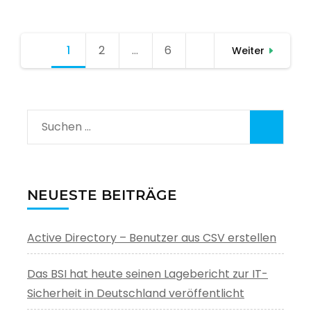
Seitennummerierung
1
Seite
2
Seite
…
6
Seite
Weiter
der
Beiträge
Suchen
nach:
NEUESTE BEITRÄGE
Active Directory – Benutzer aus CSV erstellen
Das BSI hat heute seinen Lagebericht zur IT-
Sicherheit in Deutschland veröffentlicht