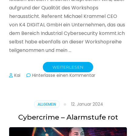
aufgrund der Qualität des Workshops
heraussticht. Referent Michael Krammel CEO
von K4 DIGITAL GmbH ein Unternehmen, das aus
dem Bereich Industrial Cybersecurity kommt.Ich
selbst habe ebenfalls an dieser Workshopreihe
teilgenommen und mein …
WEITERLESEN
zu
Kai
Hinterlasse einen Kommentar
Cyber-
Sicherheit
in
der
12. Januar 2024
ALLGEMEIN
Produktion
Cybercrime – Alarmstufe rot