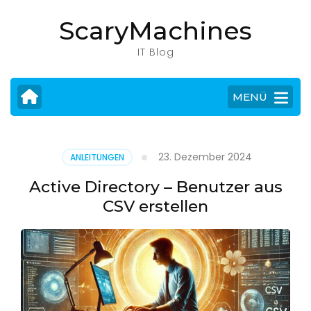
Zum
ScaryMachines
Inhalt
springen
IT Blog
(Eingabetaste
drücken)
MENÜ
23. Dezember 2024
ANLEITUNGEN
Active Directory – Benutzer aus
CSV erstellen