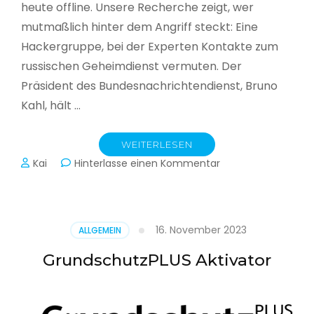
heute offline. Unsere Recherche zeigt, wer
mutmaßlich hinter dem Angriff steckt: Eine
Hackergruppe, bei der Experten Kontakte zum
russischen Geheimdienst vermuten. Der
Präsident des Bundesnachrichtendienst, Bruno
Kahl, hält …
WEITERLESEN
zu
Kai
Hinterlasse einen Kommentar
Cyberwar
–
Die
unsichtbare
16. November 2023
ALLGEMEIN
Schlacht
im
GrundschutzPLUS Aktivator
Netz