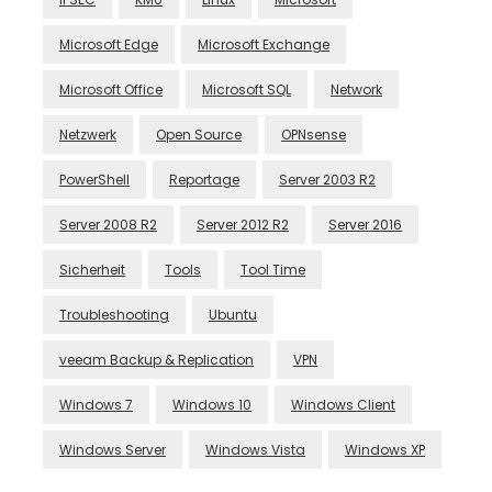
Microsoft Edge
Microsoft Exchange
Microsoft Office
Microsoft SQL
Network
Netzwerk
Open Source
OPNsense
PowerShell
Reportage
Server 2003 R2
Server 2008 R2
Server 2012 R2
Server 2016
Sicherheit
Tools
Tool Time
Troubleshooting
Ubuntu
veeam Backup & Replication
VPN
Windows 7
Windows 10
Windows Client
Windows Server
Windows Vista
Windows XP